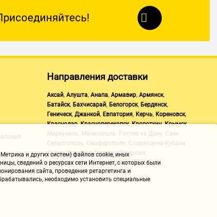
Присоединяйтесь!
Направления доставки
,
,
,
,
,
Аксай
Алушта
Анапа
Армавир
Армянск
,
,
,
,
Батайск
Бахчисарай
Белогорск
Бердянск
,
,
,
,
,
Геническ
Джанкой
Евпатория
Керчь
Кореновск
,
,
,
,
Краснодар
Красноперекопск
Кропоткин
Крымск
,
,
,
,
Мариуполь
Мелитополь
Ростов на Дону
Саки
нальных
,
,
,
Севастополь
Симферополь
Славянск-на-Кубани
,
,
,
,
Судак
Таганрог
Темрюк
Феодосия
Метрика и других систем) файлов cookie, иных
,
,
Черноморское
Щелкино
Ялта
ицы, сведений о ресурсах сети Интернет, с которых были
онирования сайта, проведения ретаргетинга и
 обрабатывались, необходимо установить специальные