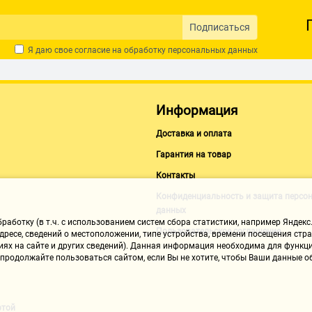
Подписаться
Я даю свое согласие на обработку
персональных данных
Информация
Доставка и оплата
Гарантия на товар
Контакты
Конфиденциальность и защита персо
данных
аботку (в т.ч. с использованием систем сбора статистики, например Яндекс.
Пользовательское соглашение
ресе, сведений о местоположении, типе устройства, времени посещения стран
иях на сайте и других сведений). Данная информация необходима для функци
, продолжайте пользоваться сайтом, если Вы не хотите, чтобы Ваши данные
ртой