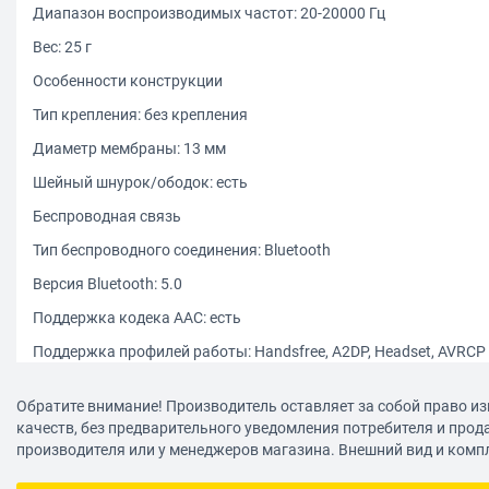
Диапазон воспроизводимых частот: 20-20000 Гц
Вес: 25 г
Особенности конструкции
Тип крепления: без крепления
Диаметр мембраны: 13 мм
Шейный шнурок/ободок: есть
Беспроводная связь
Тип беспроводного соединения: Bluetooth
Версия Bluetooth: 5.0
Поддержка кодека AAC: есть
Поддержка профилей работы: Handsfree, A2DP, Headset, AVRCP
Функции
Обратите внимание! Производитель оставляет за собой право из
Ответить/закончить разговор: есть
качеств, без предварительного уведомления потребителя и прод
производителя или у менеджеров магазина. Внешний вид и комп
Автоматическое парное соединение: есть
Питание