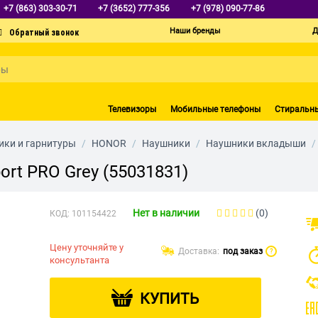
+7 (863) 303-30-71
+7 (3652) 777-356
+7 (978) 090-77-86
Наши бренды
Д
Телевизоры
Мобильные телефоны
Стиральн
ки и гарнитуры
/
HONOR
/
Наушники
/
Наушники вкладыши
/
rt PRO Grey (55031831)
Нет в наличии
(0)
КОД:
101154422
Цену уточняйте у
Доставка:
под заказ
?
консультанта
КУПИТЬ