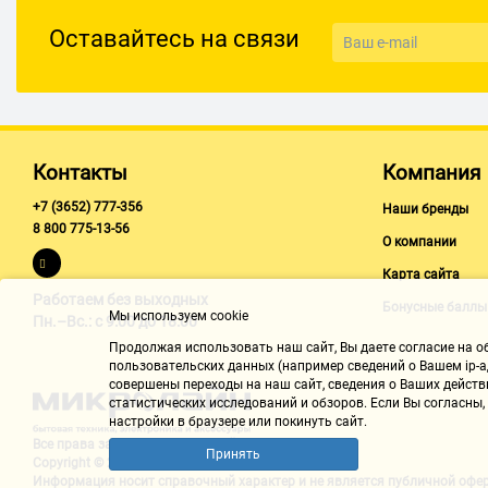
Тип элементов питания: собственный Li-Pol
Оставайтесь на связи
Емкость аккумулятора: 120 мА·ч
Время работы в режиме разговора: 12 ч
Время работы: 18 ч
Время зарядки: 1.1 ч
Контакты
Компания
Особенности
+7 (3652) 777-356
Наши бренды
8 800 775-13-56
Возможность регулировки громкости: есть
О компании
Сменные амбушюры: есть
Карта сайта
Работаем без выходных
Количество пар сменных амбушюров в комплекте: 6
Бонусные баллы
Мы используем cookie
Пн.–Вс.: с 9:00 до 18:00
Дополнительная информация: IPX5; магнитное крепление
Продолжая использовать наш cайт, Вы даете согласие на обр
пользовательских данных (например сведений о Вашем ip-ад
совершены переходы на наш сайт, сведения о Ваших действ
статистических исследований и обзоров. Если Вы согласны
настройки в браузере или покинуть сайт.
Все права защищены "Микролайн"
Принять
Copyright © 2002-2026
Информация носит справочный характер и не является
публичной офе