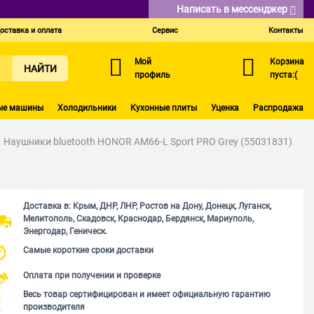
Написать в мессенджер
оставка и оплата
Сервис
Контакты
Мой
Корзина
НАЙТИ
профиль
пуста:(
ые машины
Холодильники
Кухонные плиты
Уценка
Распродажа
Наушники bluetooth HONOR AM66-L Sport PRO Grey (55031831)
Доставка в: Крым, ДНР, ЛНР, Ростов на Дону, Донецк, Луганск,
Мелитополь, Скадовск, Краснодар, Бердянск, Мариуполь,
Энергодар, Геническ.
Самые короткие сроки доставки
Оплата при получении и проверке
Весь товар сертифицирован и имеет официальную гарантию
производителя