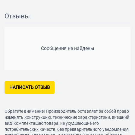
Тип беспроводного соединения: Bluetooth
Версия Bluetooth: 5.0
Отзывы
Поддержка профилей работы: Handsfree, A2DP, Headset,
AVRCP
Радиус действия: 10 м
Функции
Сообщения не найдены
Ответить/закончить разговор: есть
Питание
Время работы в режиме разговора: 5 ч
Особенности
НАПИСАТЬ ОТЗЫВ
Возможность регулировки громкости: есть
Обратите внимание! Производитель оставляет за собой право
изменять конструкцию, технические характеристики, внешний
вид, комплектацию товара, не ухудшающие его
потребительских качеств, без предварительного уведомления