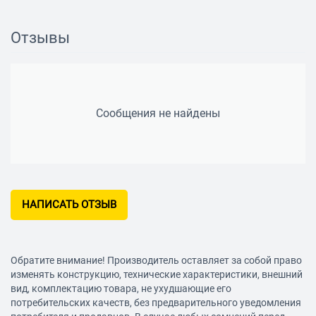
Тип беспроводного соединения: Bluetooth
Версия Bluetooth: 4.2
Отзывы
Поддержка профилей работы: Handsfree, A2DP, Headset,
AVRCP
Радиус действия: 10 м
Питание
Сообщения не найдены
Время работы: 8 ч
Размеры
Ширина: 140 мм
Высота: 72 мм
НАПИСАТЬ ОТЗЫВ
Толщина: 75 мм
Обратите внимание! Производитель оставляет за собой право
изменять конструкцию, технические характеристики, внешний
вид, комплектацию товара, не ухудшающие его
потребительских качеств, без предварительного уведомления