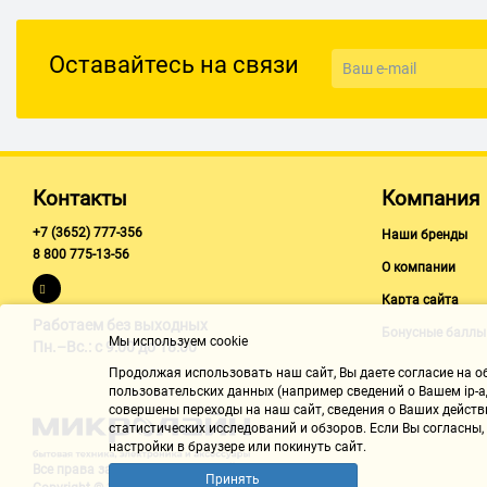
Радиус действия: 10 м
Питание
Оставайтесь на связи
Время работы: 7 ч
Контакты
Компания
+7 (3652) 777-356
Наши бренды
8 800 775-13-56
О компании
Карта сайта
Работаем без выходных
Бонусные баллы
Мы используем cookie
Пн.–Вс.: с 9:00 до 18:00
Продолжая использовать наш cайт, Вы даете согласие на обр
пользовательских данных (например сведений о Вашем ip-ад
совершены переходы на наш сайт, сведения о Ваших действ
статистических исследований и обзоров. Если Вы согласны
настройки в браузере или покинуть сайт.
Все права защищены "Микролайн"
Принять