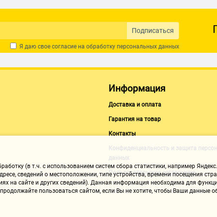
Подписаться
Я даю свое согласие на обработку
персональных данных
Информация
Доставка и оплата
Гарантия на товар
Контакты
Конфиденциальность и защита персо
данных
аботку (в т.ч. с использованием систем сбора статистики, например Яндекс.
Пользовательское соглашение
ресе, сведений о местоположении, типе устройства, времени посещения стран
иях на сайте и других сведений). Данная информация необходима для функци
, продолжайте пользоваться сайтом, если Вы не хотите, чтобы Ваши данные