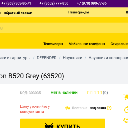
+7 (863) 303-30-71
+7 (3652) 777-356
+7 (978) 090-77-86
Наши бренды
Д
Телевизоры
Мобильные телефоны
Стиральн
ки и гарнитуры
/
DEFENDER
/
Наушники
/
Наушники полнораз
on B520 Grey (63520)
Нет в наличии
(0)
КОД:
303035
Цену уточняйте у
Доставка:
под заказ
?
консультанта
КУПИТЬ