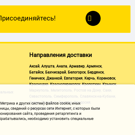
Присоединяйтесь!
Направления доставки
,
,
,
,
,
Аксай
Алушта
Анапа
Армавир
Армянск
,
,
,
,
Батайск
Бахчисарай
Белогорск
Бердянск
,
,
,
,
,
Геническ
Джанкой
Евпатория
Керчь
Кореновск
,
,
,
,
Краснодар
Красноперекопск
Кропоткин
Крымск
,
,
,
,
Мариуполь
Мелитополь
Ростов на Дону
Саки
нальных
,
,
,
Севастополь
Симферополь
Славянск-на-Кубани
,
,
,
,
Судак
Таганрог
Темрюк
Феодосия
Метрика и других систем) файлов cookie, иных
,
,
Черноморское
Щелкино
Ялта
ицы, сведений о ресурсах сети Интернет, с которых были
онирования сайта, проведения ретаргетинга и
 обрабатывались, необходимо установить специальные