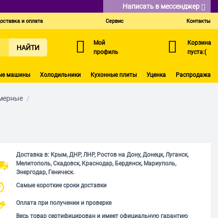
Написать в мессенджер
оставка и оплата
Сервис
Контакты
Мой
Корзина
НАЙТИ
профиль
пуста:(
ые машины
Холодильники
Кухонные плиты
Уценка
Распродажа
мерные
/
Доставка в: Крым, ДНР, ЛНР, Ростов на Дону, Донецк, Луганск,
Мелитополь, Скадовск, Краснодар, Бердянск, Мариуполь,
Энергодар, Геническ.
Самые короткие сроки доставки
Оплата при получении и проверке
Весь товар сертифицирован и имеет официальную гарантию