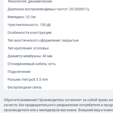
Технология: динамические
Диапазон воспроизводимых частот: 20-20000 Гц
Импеданс: 32 Ом
Чувствительность: 100 дБ
Особенности конструкции
Тип акустического оформления: закрытые
Тип крепления: оголовье
Диаметр мембраны: 40 мм
Отсоединяемый кабель: есть
Подключение
Разъем: mini jack 3.5 mm
Беспроводная связь
Тип беспроводного соединения: Bluetooth
Обратите внимание! Производитель оставляет за собой право из
Версия Bluetooth: 4.2
качеств, без предварительного уведомления потребителя и прод
производителя или у менеджеров магазина. Внешний вид и комп
Поддержка профилей работы: Handsfree, A2DP, Headset, AVRCP