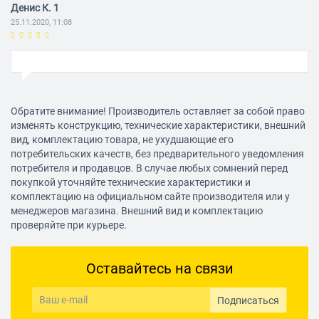
Денис К. 1
25.11.2020, 11:08
Марк К. 1
25.11.2020, 11:08
Обратите внимание! Производитель оставляет за собой право
изменять конструкцию, технические характеристики, внешний
вид, комплектацию товара, не ухудшающие его
потребительских качеств, без предварительного уведомления
location9@gbu-presnya.ru 1
потребителя и продавцов. В случае любых сомнений перед
25.11.2020, 11:08
покупкой уточняйте технические характеристики и
комплектацию на официальном сайте производителя или у
менеджеров магазина. Внешний вид и комплектацию
проверяйте при курьере.
НАПИСАТЬ ОТЗЫВ
Оставайтесь на связи
Подписаться