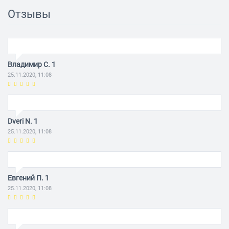
водоснабжения. Рекомендуется использовать совместно
Отзывы
с сетчатым фильтром и обратным клапаном на входе
всасывающей трубы.
Владимир С. 1
25.11.2020, 11:08
Dveri N. 1
25.11.2020, 11:08
Евгений П. 1
25.11.2020, 11:08