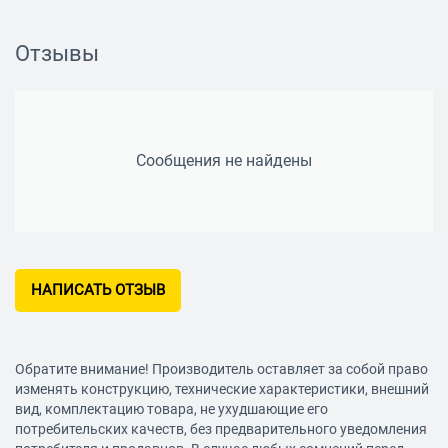
Конструкция
Длина сетевого шнура
Отзывы
1.5 м
Установка насоса
горизонтальная
Сообщения не найдены
Вес
12.5 кг
Особенности
Автоматический контроль за уровнем воды
НАПИСАТЬ ОТЗЫВ
есть
Защита
от сухого хода, от перегрева
Обратите внимание! Производитель оставляет за собой право
Дополнительная информация
изменять конструкцию, технические характеристики, внешний
вид, комплектацию товара, не ухудшающие его
фильтр предварительной очистки
потребительских качеств, без предварительного уведомления