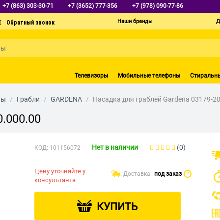
+7 (863) 303-30-71
+7 (3652) 777-356
+7 (978) 090-77-86
Наши бренды
Д
Телевизоры
Мобильные телефоны
Стиральн
ты
/
Грабли
/
GARDENA
/
Насадка для граблей Gardena 03179-20
.000.00
Нет в наличии
(0)
КОД:
101156072
Цену уточняйте у
Доставка:
под заказ
?
консультанта
КУПИТЬ