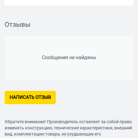
Набор бит Pz (крест):
ДА
Набор бит Ph (крест):
ДА
Отзывы
Набор бит SL (шлиц):
ДА
Набор бит HX (шестигранник):
ДА
Сообщения не найдены
Набор бит Torx:
ДА
Плоскофрезерное сверло:
ДА
Пассатижи:
ДА
НАПИСАТЬ ОТЗЫВ
Круглогубцы:
ДА
Разводной ключ:
ДА
Обратите внимание! Производитель оставляет за собой право
изменять конструкцию, технические характеристики, внешний
Уровень:
ДА
вид, комплектацию товара, не ухудшающие его