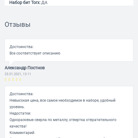
Набор бит Torx:
ДА
Плоскофрезерное сверло:
ДА
Отвертка с храповиком:
ДА
Отзывы
Уровень:
ДА
Фонарик:
ДА
Достоинства:
Элементы питания:
AAА
Все соответствует описанию
Другие инструменты / принадлежности:
зенкер,
шестигранный ключ, универсальный держатель
Александр Постнов
(магнитный), адаптер для шестигранного ключа, шаблон
25.01.2021, 13:11
диаметров
Описание:
Сверла по металлу, дереву и камню, битыс
пластиковым держателем и плоскофрезерные cверла.
Достоинства:
Невысокая цена, все самое необходимое в наборе, удобный
уровень.
Недостатки:
Одноразовые сверла по металлу, отвертка отвратительного
качества!
Комментарий: