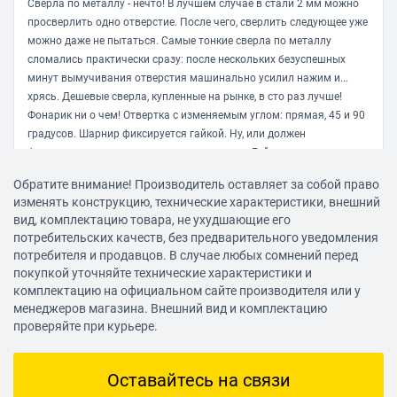
Сверла по металлу - нечто! В лучшем случае в стали 2 мм можно
просверлить одно отверстие. После чего, сверлить следующее уже
можно даже не пытаться. Самые тонкие сверла по металлу
сломались практически сразу: после нескольких безуспешных
минут вымучивания отверстия машинально усилил нажим и...
хрясь. Дешевые сверла, купленные на рынке, в сто раз лучше!
Фонарик ни о чем! Отвертка с изменяемым углом: прямая, 45 и 90
градусов. Шарнир фиксируется гайкой. Ну, или должен
фиксироваться по задумке производителя. Гайка постоянно
раскручивается, шарнир начинает ходить ходуном, отвертка
Обратите внимание! Производитель оставляет за собой право
срывается. Пару раз травмировал палец. Коронки на троечку.
изменять конструкцию, технические характеристики, внешний
Пользовался всего пару раз. Высверленный деревянный диск
вид, комплектацию товара, не ухудшающие его
застревает в ней намертво. Сравнивал с коронкой большего
потребительских качеств, без предварительного уведомления
диаметра, купленной отдельно, тоже не в пользу набора этого.
потребителя и продавцов. В случае любых сомнений перед
Уровень выше всяких похвал - очень удобный! Пользуюсь
покупкой уточняйте технические характеристики и
постоянно. Легко откалибровал после падения с высоты 2,5 м.
комплектацию на официальном сайте производителя или у
Покупать целый набор только из-за уровня я бы подумал
менеджеров магазина. Внешний вид и комплектацию
проверяйте при курьере.
Алексей Л.
25.01.2021, 13:11
Оставайтесь на связи