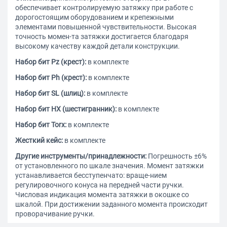
обеспечивает контролируемую затяжку при работе с
дорогостоящим оборудованием и крепежными
элементами повышенной чувствительности. Высокая
точность момен-та затяжки достигается благодаря
высокому качеству каждой детали конструкции.
Набор бит Pz (крест):
в комплекте
Набор бит Ph (крест):
в комплекте
Набор бит SL (шлиц):
в комплекте
Набор бит HX (шестигранник):
в комплекте
Набор бит Torx:
в комплекте
Жесткий кейс:
в комплекте
Другие инструменты/принадлежности:
Погрешность ±6%
от установленного по шкале значения. Момент затяжки
устанавливается бесступенчато: враще-нием
регулировочного конуса на передней части ручки.
Числовая индикация момента затяжки в окошке со
шкалой. При достижении заданного момента происходит
проворачивание ручки.