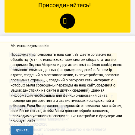
Присоединяйтесь!
Мы используем cookie
Контакты
Продолжая использовать наш cайт, Вы даете согласие на
обработку (в т.ч. с использованием систем сбора статистики,
например Яндекс.Метрика и других систем) файлов cookie, иных
Компания
пользовательских данных (например сведений о Вашем ip-
адресе, сведений о местоположении, типе устройства, времени
Информация
посещения страницы, сведений о ресурсах сети Интернет, с
которых были совершены переходы на наш сайт, сведения о
Ваших действиях на сайте и других сведений). Данная
Направления доставки
информация необходима для функционирования сайта,
проведения ретаргетинга и статистических исследований и
обзоров. Если Вы согласны, продолжайте пользоваться сайтом,
если Вы не хотите, чтобы Ваши данные обрабатывались,
необходимо установить специальные настройки в браузере или
Все права защищены "Микролайн"
покинуть сайт.
Copyright © 2002-2026
Информация носит справочный характер и не является
Принять
публичной офертой