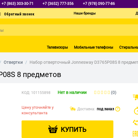
+7 (863) 303-30-71
+7 (3652) 777-356
+7 (978) 090-77-86
Наши бренды
Д
Телевизоры
Мобильные телефоны
Стиральн
/
Отвертки
/
Набор отверточный Jonnesway D3765P08S 8 предме
P08S 8 предметов
Нет в наличии
(0)
КОД:
101155898
Цену уточняйте у
Доставка:
под заказ
?
консультанта
КУПИТЬ