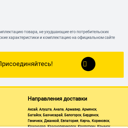
омплектацию товара, не ухудшающие его потребительских
еские характеристики и комплектацию на официальном сайте
Присоединяйтесь!
Направления доставки
,
,
,
,
,
Аксай
Алушта
Анапа
Армавир
Армянск
,
,
,
,
Батайск
Бахчисарай
Белогорск
Бердянск
,
,
,
,
,
Геническ
Джанкой
Евпатория
Керчь
Кореновск
,
,
,
,
Краснодар
Красноперекопск
Кропоткин
Крымск