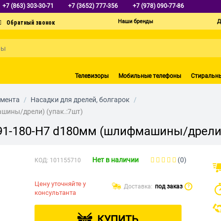
+7 (863) 303-30-71
+7 (3652) 777-356
+7 (978) 090-77-86
Наши бренды
Д
Телевизоры
Мобильные телефоны
Стиральн
умента
/
Насадки для дрелей, болгарок
/
шины/дрели) (упак.:7шт)
91-180-H7 d180мм (шлифмашины/дрели) 
Нет в наличии
(0)
КОД:
101155710
Цену уточняйте у
Доставка:
под заказ
?
консультанта
КУПИТЬ