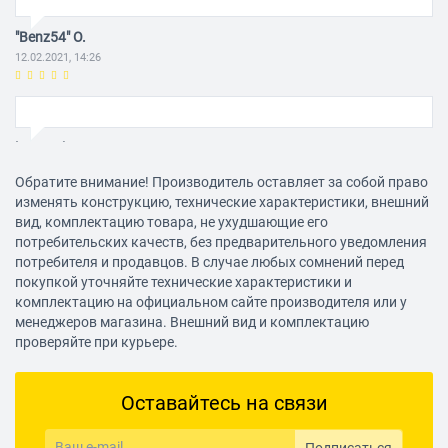
"Benz54" O.
12.02.2021, 14:26
largenok13
12.02.2021, 14:26
Обратите внимание! Производитель оставляет за собой право
изменять конструкцию, технические характеристики, внешний
вид, комплектацию товара, не ухудшающие его
потребительских качеств, без предварительного уведомления
Vitaly Pa
потребителя и продавцов. В случае любых сомнений перед
12.02.2021, 14:26
покупкой уточняйте технические характеристики и
комплектацию на официальном сайте производителя или у
менеджеров магазина. Внешний вид и комплектацию
проверяйте при курьере.
Artem L.
12.02.2021, 14:26
Оставайтесь на связи
Подписаться