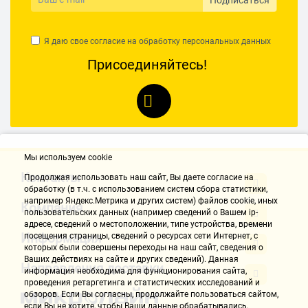
Сергей П.
12.02.2021, 14:26
Я даю свое согласие на обработку
персональных данных
Присоединяйтесь!
Евгения В.
12.02.2021, 14:26
Мы используем cookie
НАПИСАТЬ ОТЗЫВ
Контакты
Продолжая использовать наш cайт, Вы даете согласие на
обработку (в т.ч. с использованием систем сбора статистики,
например Яндекс.Метрика и других систем) файлов cookie, иных
Компания
пользовательских данных (например сведений о Вашем ip-
адресе, сведений о местоположении, типе устройства, времени
Информация
посещения страницы, сведений о ресурсах сети Интернет, с
которых были совершены переходы на наш сайт, сведения о
Ваших действиях на сайте и других сведений). Данная
Направления доставки
информация необходима для функционирования сайта,
проведения ретаргетинга и статистических исследований и
обзоров. Если Вы согласны, продолжайте пользоваться сайтом,
если Вы не хотите, чтобы Ваши данные обрабатывались,