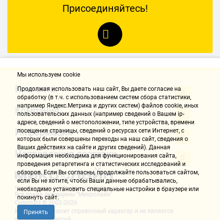
Присоединяйтесь!
Мы используем cookie
Контакты
Продолжая использовать наш cайт, Вы даете согласие на
обработку (в т.ч. с использованием систем сбора статистики,
например Яндекс.Метрика и других систем) файлов cookie, иных
Компания
пользовательских данных (например сведений о Вашем ip-
адресе, сведений о местоположении, типе устройства, времени
Информация
посещения страницы, сведений о ресурсах сети Интернет, с
которых были совершены переходы на наш сайт, сведения о
Ваших действиях на сайте и других сведений). Данная
Направления доставки
информация необходима для функционирования сайта,
проведения ретаргетинга и статистических исследований и
обзоров. Если Вы согласны, продолжайте пользоваться сайтом,
если Вы не хотите, чтобы Ваши данные обрабатывались,
необходимо установить специальные настройки в браузере или
Все права защищены "Микролайн"
покинуть сайт.
Copyright © 2002-2026
Информация носит справочный характер и не является
Принять
публичной офертой