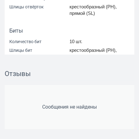
крестообразный (PH),
Шлицы отвёрток
прямой (SL)
Биты
10 шт.
Количество бит
крестообразный (PH),
Шлицы бит
крестообразный (PZ),
прямой (SL), Torx (T/TX)
Отзывы
Торцевые головки
Количество торцевых
4 шт.
головок
6-гранный
Наконечник головок
Сообщения не найдены
¼"
Посадка головок
Дополнительно