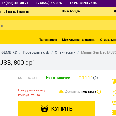
+7 (863) 303-30-71
+7 (3652) 777-356
+7 (978) 090-77-86
Наши бренды
Д
Телевизоры
Мобильные телефоны
Стиральн
GEMBIRD
/
Проводные usb
/
Оптический
/
Мышь Gembird MUSOP
SB, 800 dpi
Нет в наличии
(0)
КОД:
162731
Цену уточняйте у
Доставка:
под заказ
?
консультанта
КУПИТЬ