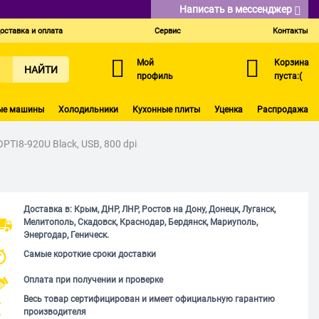
Написать в мессенджер
оставка и оплата
Сервис
Контакты
Мой
Корзина
НАЙТИ
профиль
пуста:(
ые машины
Холодильники
Кухонные плиты
Уценка
Распродажа
TI8-920U Black, USB, 800 dpi
Доставка в: Крым, ДНР, ЛНР, Ростов на Дону, Донецк, Луганск,
Мелитополь, Скадовск, Краснодар, Бердянск, Мариуполь,
Энергодар, Геническ.
Самые короткие сроки доставки
Оплата при получении и проверке
Весь товар сертифицирован и имеет официальную гарантию
производителя