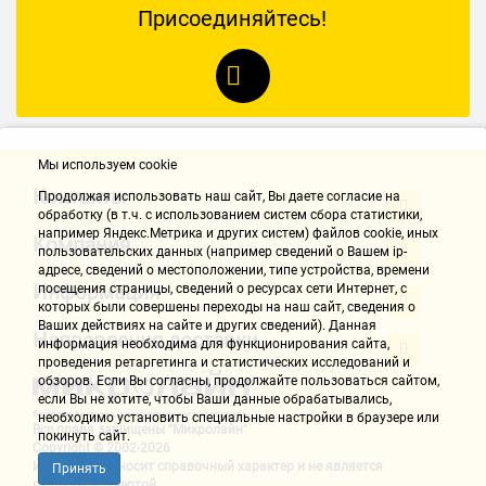
Присоединяйтесь!
Мы используем cookie
Контакты
Продолжая использовать наш cайт, Вы даете согласие на
обработку (в т.ч. с использованием систем сбора статистики,
например Яндекс.Метрика и других систем) файлов cookie, иных
Компания
пользовательских данных (например сведений о Вашем ip-
адресе, сведений о местоположении, типе устройства, времени
Информация
посещения страницы, сведений о ресурсах сети Интернет, с
которых были совершены переходы на наш сайт, сведения о
Ваших действиях на сайте и других сведений). Данная
Направления доставки
информация необходима для функционирования сайта,
проведения ретаргетинга и статистических исследований и
обзоров. Если Вы согласны, продолжайте пользоваться сайтом,
если Вы не хотите, чтобы Ваши данные обрабатывались,
необходимо установить специальные настройки в браузере или
Все права защищены "Микролайн"
покинуть сайт.
Copyright © 2002-2026
Информация носит справочный характер и не является
Принять
публичной офертой