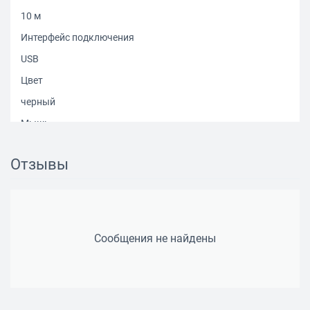
10 м
Интерфейс подключения
USB
Цвет
черный
Мышь
Принцип работы
Отзывы
оптическая светодиодная
Беспроводная связь
есть
Дизайн
Сообщения не найдены
для правой руки
Колесо прокрутки
есть