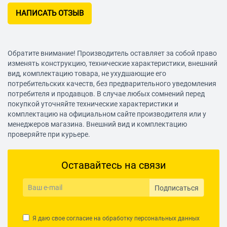
Количество клавиш
НАПИСАТЬ ОТЗЫВ
6
Разрешение оптического сенсора
1600 dpi
Обратите внимание! Производитель оставляет за собой право
изменять конструкцию, технические характеристики, внешний
Источник питания мыши
вид, комплектацию товара, не ухудшающие его
1xAA
потребительских качеств, без предварительного уведомления
потребителя и продавцов. В случае любых сомнений перед
Габариты
покупкой уточняйте технические характеристики и
комплектацию на официальном сайте производителя или у
Размеры (ШxВxД)
менеджеров магазина. Внешний вид и комплектацию
78x37x115 мм
проверяйте при курьере.
Дополнительно
Особенности
Оставайтесь на связи
800/1200/1600 dpi
Подписаться
Я даю свое согласие на обработку
персональных данных