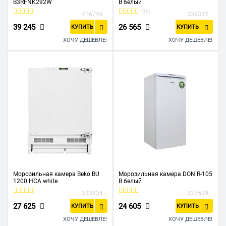
B3RFNK292W
B белый
(13)
416746
339332
39 245
26 565
КУПИТЬ
КУПИТЬ
ХОЧУ ДЕШЕВЛЕ!
ХОЧУ ДЕШЕВЛЕ!
Морозильная камера Beko BU
Морозильная камера DON R-105
1200 HCA white
B белый
333834
327599
27 625
24 605
КУПИТЬ
КУПИТЬ
ХОЧУ ДЕШЕВЛЕ!
ХОЧУ ДЕШЕВЛЕ!