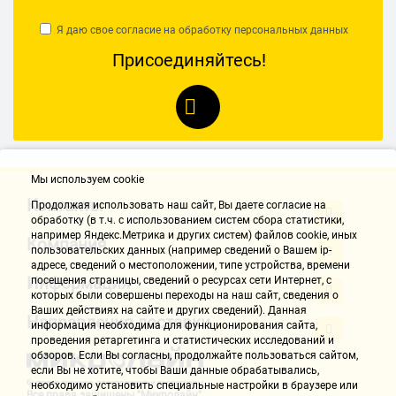
Глаза устают, максимальное разрешение 60 гц
Я даю свое согласие на обработку
персональных данных
Sergey Tischenko 4
Присоединяйтесь!
23.11.2020, 11:04
Достоинства:
Цена
Недостатки:
Мы используем cookie
Очень сильная неравномерность засветки если смотреть немного
Контакты
снизу на экран. Для сравнения на фото самый дешевый монитор
Продолжая использовать наш cайт, Вы даете согласие на
обработку (в т.ч. с использованием систем сбора статистики,
acer купленный 10 лет назад - на нем неравномерности вообще
например Яндекс.Метрика и других систем) файлов cookie, иных
Компания
нет и этот монитор, который покупался в пару к старому. Если
пользовательских данных (например сведений о Вашем ip-
конечно выкрутить яркость на максимум и смотреть прямо то
адресе, сведений о местоположении, типе устройства, времени
неравномерность не видна, но при яркости 60% процентов верх
Информация
посещения страницы, сведений о ресурсах сети Интернет, с
которых были совершены переходы на наш сайт, сведения о
экрана заметно темнее низа и работать не комфортно
Ваших действиях на сайте и других сведений). Данная
Направления доставки
информация необходима для функционирования сайта,
Евсяков А. 5
проведения ретаргетинга и статистических исследований и
обзоров. Если Вы согласны, продолжайте пользоваться сайтом,
23.11.2020, 11:04
если Вы не хотите, чтобы Ваши данные обрабатывались,
необходимо установить специальные настройки в браузере или
Все права защищены "Микролайн"