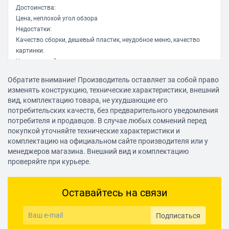
Достоинства:
Цена, неплохой угол обзора
Недостатки:
Качество сборки, дешевый пластик, неудобное меню, качество
картинки.
Комментарий:
Брал за 7700, приехал, привез домой - разочаровался.
Обратите внимание! Производитель оставляет за собой право
Попался с битым субпикселем, почти по середине монитора,
изменять конструкцию, технические характеристики, внешний
качество картинки не айс, работаю с графикой больше 7 лет и тот
вид, комплектацию товара, не ухудшающие его
же дешевый филипс 24 который стоял на работе в разы лучше.
потребительских качеств, без предварительного уведомления
Пластик скрипит дешевый, над меню вообще отошел от дисплея,
потребителя и продавцов. В случае любых сомнений перед
ножка хлипкая - качается. Не советую брать дистанционно
покупкой уточняйте технические характеристики и
данную модель.
комплектацию на официальном сайте производителя или у
менеджеров магазина. Внешний вид и комплектацию
Алексей Б. 5
проверяйте при курьере.
23.11.2020, 11:04
Оставайтесь на связи
Достоинства:
Большой яркий экран
Подписаться
Недостатки: