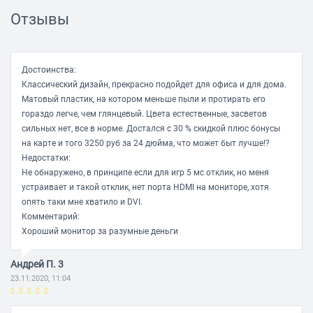
Корпус монитора
Отзывы
Размер крепления VESA 100×100
Цвет черный
Достоинства:
Покрытие корпуса матовое
Классический дизайн, прекрасно подойдет для офиса и для дома.
Размеры без подставки (ШхВхГ) 567×335.9 × 52 мм
Матовый пластик, на котором меньше пыли и протирать его
гораздо легче, чем глянцевый. Цвета естественные, засветов
Размеры с подставкой (ШхВхГ) 567×422.2 × 206.8 мм
сильных нет, все в норме. Достался с 30 % скидкой плюс бонусы
Вес 3.9 кг
на карте и того 3250 руб за 24 дюйма, что может быт лучше!?
Недостатки:
Вес (без подставки) 3.5 кг
Не обнаружено, в принципе если для игр 5 мс отклик, но меня
устраивает и такой отклик, нет порта HDMI на мониторе, хотя
опять таки мне хватило и DVI.
Комментарий:
Хороший монитор за разумные деньги
Андрей П. 3
23.11.2020, 11:04