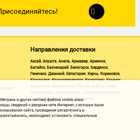
Присоединяйтесь!
Направления доставки
,
,
,
,
,
Аксай
Алушта
Анапа
Армавир
Армянск
,
,
,
,
Батайск
Бахчисарай
Белогорск
Бердянск
,
,
,
,
,
Геническ
Джанкой
Евпатория
Керчь
Кореновск
,
,
,
,
Краснодар
Красноперекопск
Кропоткин
Крымск
,
,
,
,
Мариуполь
Мелитополь
Ростов на Дону
Саки
нальных
,
,
,
Севастополь
Симферополь
Славянск-на-Кубани
,
,
,
,
Судак
Таганрог
Темрюк
Феодосия
Метрика и других систем) файлов cookie, иных
,
,
Черноморское
Щелкино
Ялта
ицы, сведений о ресурсах сети Интернет, с которых были
онирования сайта, проведения ретаргетинга и
 обрабатывались, необходимо установить специальные