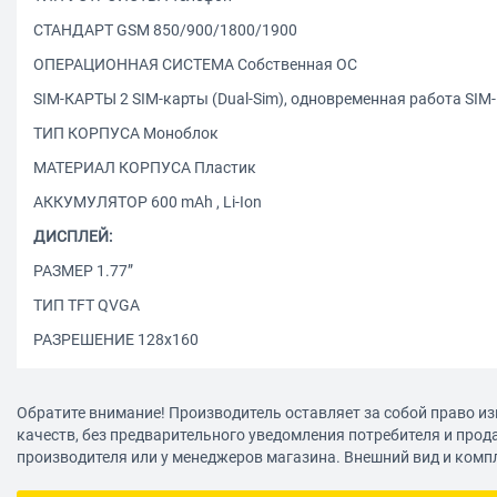
СТАНДАРТ GSM 850/900/1800/1900
ОПЕРАЦИОННАЯ СИСТЕМА Собственная ОС
SIM-КАРТЫ 2 SIM-карты (Dual-Sim), одновременная работа SIM
ТИП КОРПУСА Моноблок
МАТЕРИАЛ КОРПУСА Пластик
АККУМУЛЯТОР 600 mAh , Li-Ion
ДИСПЛЕЙ:
РАЗМЕР 1.77”
ТИП TFT QVGA
РАЗРЕШЕНИЕ 128х160
КОЛИЧЕСТВО ЦВЕТОВ 65000
СЕНСОРНЫЙ ЭКРАН Нет
Обратите внимание! Производитель оставляет за собой право из
качеств, без предварительного уведомления потребителя и прод
МУЛЬТИТАЧ Нет
производителя или у менеджеров магазина. Внешний вид и комп
ПАМЯТЬ: