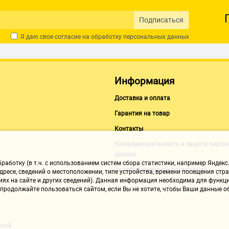
Подписаться
Я даю свое согласие на обработку
персональных данных
Информация
Доставка и оплата
Гарантия на товар
Контакты
Конфиденциальность и защита персо
данных
аботку (в т.ч. с использованием систем сбора статистики, например Яндекс.
Пользовательское соглашение
ресе, сведений о местоположении, типе устройства, времени посещения стран
иях на сайте и других сведений). Данная информация необходима для функци
, продолжайте пользоваться сайтом, если Вы не хотите, чтобы Ваши данные
ртой