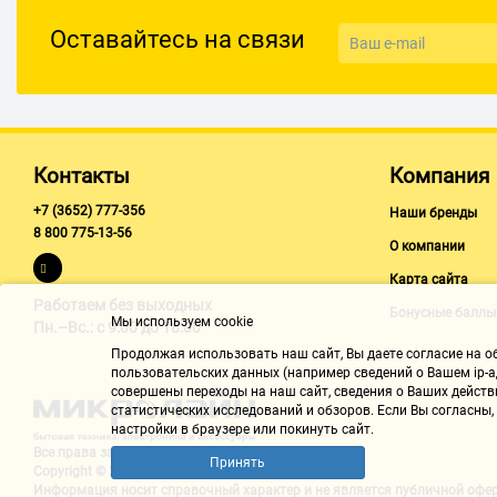
ВСТРОЕННАЯ ПАМЯТЬ (ROM) 32Mb
Оставайтесь на связи
ОПЕРАТИВНАЯ ПАМЯТЬ (RAM) 32Mb
ПОДДЕРЖКА КАРТ ПАМЯТИ microSD
МАКСИМАЛЬНЫЙ ОБЪЕМ КАРТЫ ПАМЯТИ 8ГБ
КАМЕРА:
Контакты
Компания
ОСНОВНАЯ КАМЕРА Нет
+7 (3652) 777-356
Наши бренды
МУЛЬТИМЕДИА:
8 800 775-13-56
О компании
ВИДЕОПЛЕЕР Да
Карта сайта
АУДИОПЛЕЕР Да
Работаем без выходных
Бонусные баллы
Мы используем cookie
ДИКТОФОН Да
Пн.–Вс.: с 9:00 до 18:00
Продолжая использовать наш cайт, Вы даете согласие на обр
FM-РАДИО Да
пользовательских данных (например сведений о Вашем ip-ад
МОБИЛЬНЫЙ ИНТЕРНЕТ:
совершены переходы на наш сайт, сведения о Ваших действ
статистических исследований и обзоров. Если Вы согласны
GPRS Да
настройки в браузере или покинуть сайт.
Все права защищены "Микролайн"
WAP Да
Принять
Copyright © 2002-2026
Информация носит справочный характер и не является
публичной офе
ВРЕМЯ РАБОТЫ АККУМУЛЯТОРА: