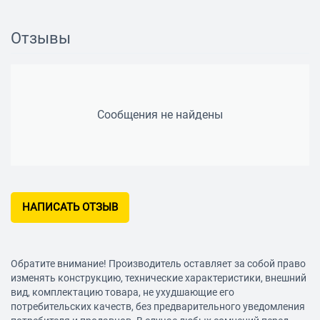
Материал корпуса
металл
Отзывы
Особенности
Защитная крышка на чашу
есть
Длина сетевого шнура
Сообщения не найдены
1 м
Вес
7.8 кг
Дополнительная информация
НАПИСАТЬ ОТЗЫВ
таймер
Обратите внимание! Производитель оставляет за собой право
изменять конструкцию, технические характеристики, внешний
вид, комплектацию товара, не ухудшающие его
потребительских качеств, без предварительного уведомления