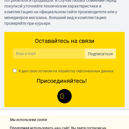
потребителя и продавцов. В случае любых сомнений перед
Сетевой шнур
покупкой уточняйте технические характеристики и
комплектацию на официальном сайте производителя или у
длина 1 м
менеджеров магазина. Внешний вид и комплектацию
проверяйте при курьере.
Прорезиненные ножки
есть
Оставайтесь на связи
Габариты и вес
Подписаться
Габариты (ШхГхВ)
Я даю свое согласие на обработку
персональных данных
38x23.5x54 см
Присоединяйтесь!
Вес
5.8 кг
Мы используем cookie
Контакты
Продолжая использовать наш cайт, Вы даете согласие на