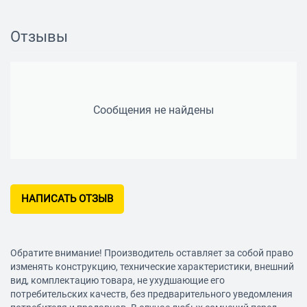
В комплекте
Соковыжималка
Отзывы
нет
Насадки
Сообщения не найдены
насадка для теста, насадка для взбивания, общее число
насадок: 4
Особенности
Защита от перегрузки
НАПИСАТЬ ОТЗЫВ
есть
Исполнение
Обратите внимание! Производитель оставляет за собой право
изменять конструкцию, технические характеристики, внешний
чаша: нерж. сталь, блендер: стекло, корпус: пластик
вид, комплектацию товара, не ухудшающие его
потребительских качеств, без предварительного уведомления