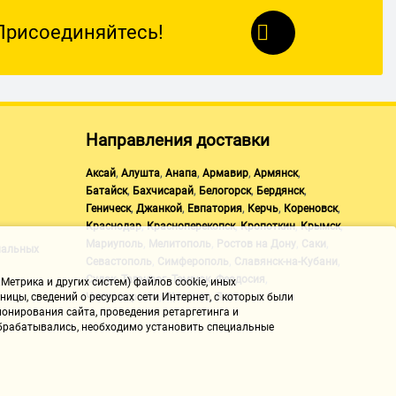
Присоединяйтесь!
Направления доставки
,
,
,
,
,
Аксай
Алушта
Анапа
Армавир
Армянск
,
,
,
,
Батайск
Бахчисарай
Белогорск
Бердянск
,
,
,
,
,
Геническ
Джанкой
Евпатория
Керчь
Кореновск
,
,
,
,
Краснодар
Красноперекопск
Кропоткин
Крымск
,
,
,
,
Мариуполь
Мелитополь
Ростов на Дону
Саки
нальных
,
,
,
Севастополь
Симферополь
Славянск-на-Кубани
,
,
,
,
Судак
Таганрог
Темрюк
Феодосия
Метрика и других систем) файлов cookie, иных
,
,
Черноморское
Щелкино
Ялта
ицы, сведений о ресурсах сети Интернет, с которых были
онирования сайта, проведения ретаргетинга и
 обрабатывались, необходимо установить специальные