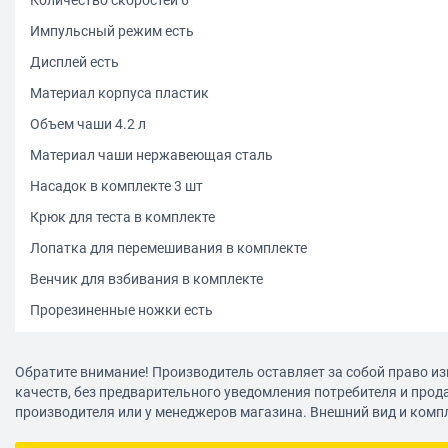
Импульсный режим есть
Дисплей есть
Материал корпуса пластик
Объем чаши 4.2 л
Материал чаши нержавеющая сталь
Насадок в комплекте 3 шт
Крюк для теста в комплекте
Лопатка для перемешивания в комплекте
Венчик для взбивания в комплекте
Прорезиненные ножки есть
Цвет белый/золотистый
Обратите внимание! Производитель оставляет за собой право из
Размеры (ШхВхГ) 3856 х 295 х 220 мм
качеств, без предварительного уведомления потребителя и прод
Вес 4.2 кг
производителя или у менеджеров магазина. Внешний вид и комп