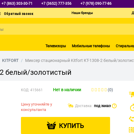
+7 (863) 303-30-71
+7 (3652) 777-356
+7 (978) 090-77-86
Наши бренды
Д
Телевизоры
Мобильные телефоны
Стиральн
KITFORT
/
Миксер стационарный Kitfort КТ-1308-2 белый/золоти
8-2 белый/золотистый
Нет в наличии
(0)
КОД:
415661
Цену уточняйте у
Доставка:
под заказ
?
консультанта
КУПИТЬ