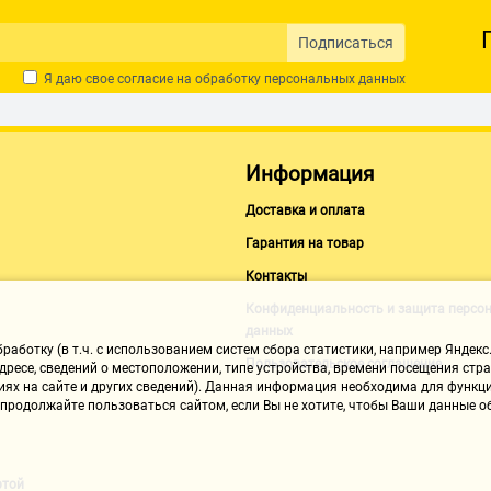
Подписаться
Я даю свое согласие на обработку
персональных данных
Информация
Доставка и оплата
Гарантия на товар
Контакты
Конфиденциальность и защита персо
данных
аботку (в т.ч. с использованием систем сбора статистики, например Яндекс.
Пользовательское соглашение
ресе, сведений о местоположении, типе устройства, времени посещения стран
иях на сайте и других сведений). Данная информация необходима для функци
, продолжайте пользоваться сайтом, если Вы не хотите, чтобы Ваши данные
ртой