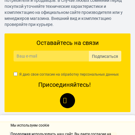
потребителя и продавцов. В случае любых сомнений перед
покупкой уточняйте технические характеристики и
Прочее
комплектацию на официальном сайте производителя или у
менеджеров магазина. Внешний вид и комплектацию
Другие функции и
подсветка камеры,
проверяйте при курьере.
особенности
звуковой сигнал
Дверца
навесная
Оставайтесь на связи
Открывание дверцы
кнопка
Цвет корпуса
белый
Подписаться
Дополнительно
Я даю свое согласие на обработку
персональных данных
Гарантийный срок
12 мес.
Присоединяйтесь!
Мы используем cookie
Контакты
Продолжая использовать наш cайт, Вы даете согласие на