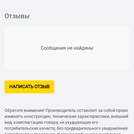
Переключатели
поворотные механические
Отзывы
Таймер
на 30 мин
Функция отсрочки пуска
нет
Программы
Сообщения не найдены
Режим разморозки
есть
Автоматическая
есть
разморозка
Возможность внесения
нет
своих рецептов в
НАПИСАТЬ ОТЗЫВ
память
Программирование
нет
процесса приготовления
Обратите внимание! Производитель оставляет за собой право
Автоматическое
нет
изменять конструкцию, технические характеристики, внешний
поддержание заданной
вид, комплектацию товара, не ухудшающие его
температуры
потребительских качеств, без предварительного уведомления