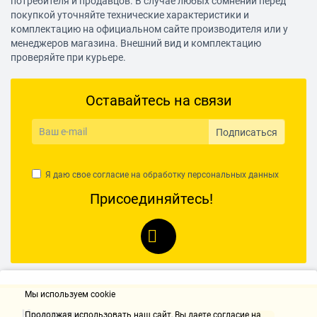
потребителя и продавцов. В случае любых сомнений перед
Переключатели
сенсорные
покупкой уточняйте технические характеристики и
Таймер
на 99 мин
комплектацию на официальном сайте производителя или у
Функция отсрочки пуска
нет
менеджеров магазина. Внешний вид и комплектацию
проверяйте при курьере.
Программы
Оставайтесь на связи
Режим разморозки
есть
Автоматическое
есть
Подписаться
приготовление
Автоматическая
есть
разморозка
Я даю свое согласие на обработку
персональных данных
Возможность внесения
нет
Присоединяйтесь!
своих рецептов в
память
Программирование
нет
процесса приготовления
Автоматическое
нет
поддержание заданной
Мы используем cookie
температуры
Контакты
Продолжая использовать наш cайт, Вы даете согласие на