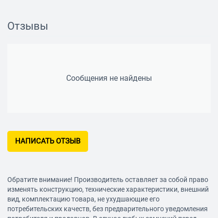
камеры
Отзывы
Вес
11.5 кг
Сообщения не найдены
Режимы работы
Нижний гриль
нет
Конвекция
нет
Мощность микроволн
800 Вт
НАПИСАТЬ ОТЗЫВ
Количество уровней
6
мощности
Обратите внимание! Производитель оставляет за собой право
Панель управления
изменять конструкцию, технические характеристики, внешний
вид, комплектацию товара, не ухудшающие его
Дисплей
есть
потребительских качеств, без предварительного уведомления