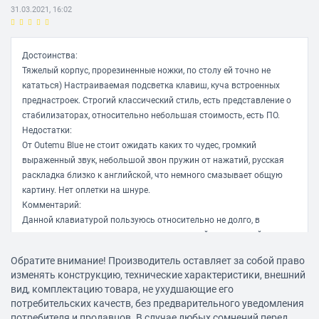
31.03.2021, 16:02
Достоинства:
Тяжелый корпус, прорезиненные ножки, по столу ей точно не
кататься) Настраиваемая подсветка клавиш, куча встроенных
преднастроек. Строгий классический стиль, есть представление о
стабилизаторах, относительно небольшая стоимость, есть ПО.
Недостатки:
От Outemu Blue не стоит ожидать каких то чудес, громкий
выраженный звук, небольшой звон пружин от нажатий, русская
раскладка близко к английской, что немного смазывает общую
картину. Нет оплетки на шнуре.
Комментарий:
Данной клавиатурой пользуюсь относительно не долго, в
основном впечатления положительные, двойных нажатий как
заявляют многие в бюджетных моделях, мною обнаружены не
Обратите внимание! Производитель оставляет за собой право
были, но это пока...))) Печатать на ней одно удовольствие, играть
изменять конструкцию, технические характеристики, внешний
тоже хорошо, но к громкому клацанью надо привыкать))
вид, комплектацию товара, не ухудшающие его
потребительских качеств, без предварительного уведомления
E.Alexandrovich
потребителя и продавцов. В случае любых сомнений перед