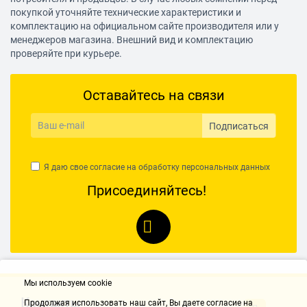
31.03.2021, 16:02
покупкой уточняйте технические характеристики и
комплектацию на официальном сайте производителя или у
менеджеров магазина. Внешний вид и комплектацию
Достоинства:
проверяйте при курьере.
Механическая клавиатура , много вариантов подсветки, тяжёлая и
надёжная, кто из знакомых видит, все хотят такую
Оставайтесь на связи
Недостатки:
Нет
Комментарий:
Подписаться
Такую можно в подарок купить и не стыдно будет
Я даю свое согласие на обработку
персональных данных
Старцев Д.
31.03.2021, 16:02
Присоединяйтесь!
НАПИСАТЬ ОТЗЫВ
Мы используем cookie
Контакты
Продолжая использовать наш cайт, Вы даете согласие на