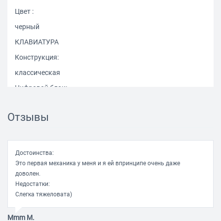
Цвет :
черный
КЛАВИАТУРА
Конструкция:
классическая
Цифровой блок:
есть
Отзывы
Тип клавиатуры:
механическая
Тип переключателей:
Достоинства:
Это первая механика у меня и я ей впринципе очень даже
Outemu Blue
доволен.
Подсветка клавиш:
Недостатки:
есть
Слегка тяжеловата)
Mmm M.