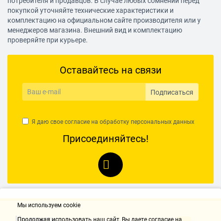
потребителя и продавцов. В случае любых сомнений перед
количество разъемов SATA 6Gb/s: 4, RAID: 0, 1, 10 на
покупкой уточняйте технические характеристики и
основе AMD A68H
комплектацию на официальном сайте производителя или у
менеджеров магазина. Внешний вид и комплектацию
проверяйте при курьере.
Слоты расширения
Слоты расширения
Оставайтесь на связи
1xPCI-E x16, 1xPCI-E x1, 1xPCI
Поддержка PCI Express 2.0
Подписаться
есть
Поддержка PCI Express 3.0
Я даю свое согласие на обработку
персональных данных
есть
Присоединяйтесь!
Аудио/видео
Звук
5.1CH, HDA, на основе Realtek ALC662
Мы используем cookie
Сеть
Контакты
Продолжая использовать наш cайт, Вы даете согласие на