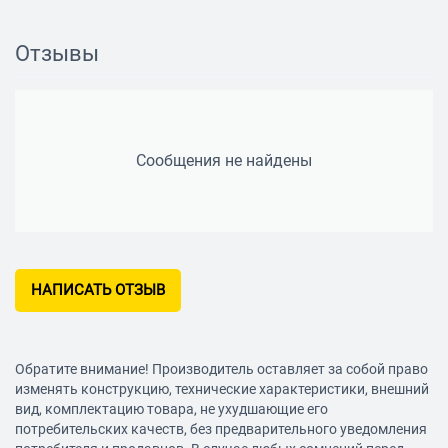
Память
Отзывы
Память
DDR3 DIMM, 1066-2400 МГц
Количество слотов памяти
Сообщения не найдены
2
Поддержка двухканального режима
есть
Максимальный объем памяти
32 Гб
НАПИСАТЬ ОТЗЫВ
Дисковые контроллеры
Обратите внимание! Производитель оставляет за собой право
IDE
изменять конструкцию, технические характеристики, внешний
нет
вид, комплектацию товара, не ухудшающие его
SATA
потребительских качеств, без предварительного уведомления