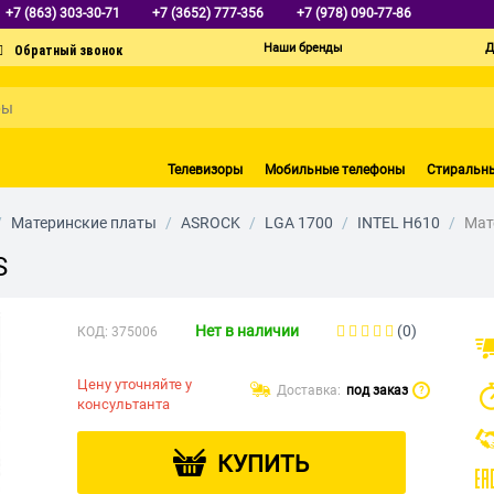
+7 (863) 303-30-71
+7 (3652) 777-356
+7 (978) 090-77-86
Наши бренды
Д
Телевизоры
Мобильные телефоны
Стиральн
/
Материнские платы
/
ASROCK
/
LGA 1700
/
INTEL H610
/
Мат
S
Нет в наличии
(0)
КОД:
375006
Цену уточняйте у
Доставка:
под заказ
?
консультанта
КУПИТЬ