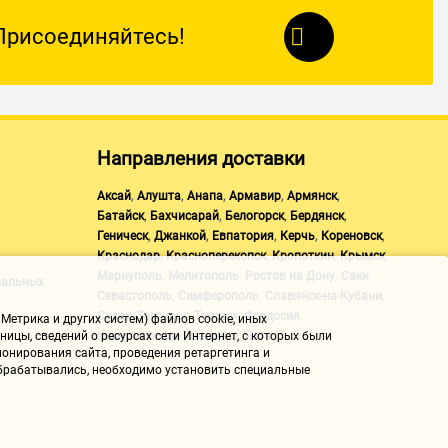
Присоединяйтесь!
Направления доставки
,
,
,
,
,
Аксай
Алушта
Анапа
Армавир
Армянск
,
,
,
,
Батайск
Бахчисарай
Белогорск
Бердянск
,
,
,
,
,
Геническ
Джанкой
Евпатория
Керчь
Кореновск
,
,
,
,
Краснодар
Красноперекопск
Кропоткин
Крымск
,
,
,
,
Мариуполь
Мелитополь
Ростов на Дону
Саки
нальных
,
,
,
Севастополь
Симферополь
Славянск-на-Кубани
,
,
,
,
Судак
Таганрог
Темрюк
Феодосия
Метрика и других систем) файлов cookie, иных
,
,
Черноморское
Щелкино
Ялта
ицы, сведений о ресурсах сети Интернет, с которых были
онирования сайта, проведения ретаргетинга и
 обрабатывались, необходимо установить специальные