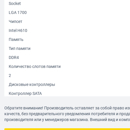
Socket
LGA 1700
Чипсет
Intel H610
Память
Тип памяти
DDR4
Количество слотов памяти
2
Дисковые контроллеры
Контроллер SATA
4 x SATA-III (6 Гб/с)
Обратите внимание! Производитель оставляет за собой право из
Слоты расширения
качеств, без предварительного уведомления потребителя и прод
производителя или у менеджеров магазина. Внешний вид и комп
Слоты расширения
PCI-E x1, PCI-E 4.0 x16