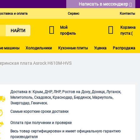
Написать в мессенджер
оставка и оплата
Сервис
Контакты
Мой
Корзина
НАЙТИ
профиль
пуста:(
ые машины
Холодильники
Кухонные плиты
Уценка
Распродажа
еринская плата Asrock H610M-HVS
Доставка в: Крым, ДНР, ЛНР, Ростов на Дону, Донецк, Луганск,
Мелитополь, Скадовск, Краснодар, Бердянск, Мариуполь,
Энергодар, Геническ.
Самые короткие сроки доставки
Оплата при получении и проверке
Весь товар сертифицирован и имеет официальную гарантию
производителя