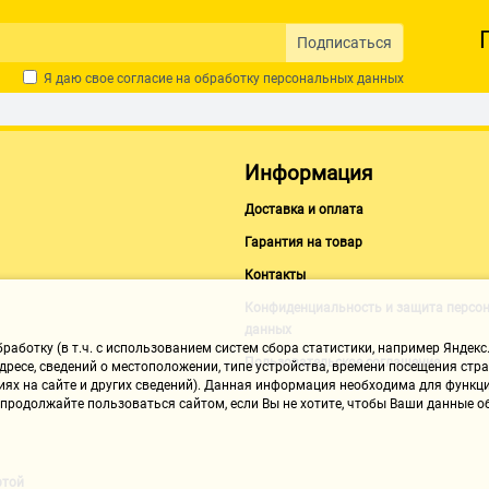
Подписаться
Я даю свое согласие на обработку
персональных данных
Информация
Доставка и оплата
Гарантия на товар
Контакты
Конфиденциальность и защита персо
данных
аботку (в т.ч. с использованием систем сбора статистики, например Яндекс.
Пользовательское соглашение
ресе, сведений о местоположении, типе устройства, времени посещения стран
иях на сайте и других сведений). Данная информация необходима для функци
, продолжайте пользоваться сайтом, если Вы не хотите, чтобы Ваши данные
ртой