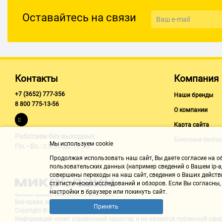
Аудио/Видео
Оставайтесь на связи
Интегрированное видео
да (при использовании процессора с видеоядром)
Звук
8-канальный (7.1)
Контакты
Компания
Аудио-контроллер
+7 (3652) 777-356
Наши бренды
8 800 775-13-56
Realtek ALC897
О компании
Сеть
Карта сайта
Работаем без выходных
Сетевой интерфейс
Бонусные баллы
Мы используем cookie
Пн.–Вс.: с 9:00 до 18:00
Gigabit Ethernet (10/100/1000 Мбит/с)
Продолжая использовать наш cайт, Вы даете согласие на обр
пользовательских данных (например сведений о Вашем ip-ад
Сетевой контроллер
совершены переходы на наш сайт, сведения о Ваших действ
Realtek RTL8111H
статистических исследований и обзоров. Если Вы согласны
настройки в браузере или покинуть сайт.
Интерфейсы
Все права защищены "Микролайн"
Принять
Copyright © 2002-2026
Разъёмы на задней панели
Информация носит справочный характер и не является
публичной офе