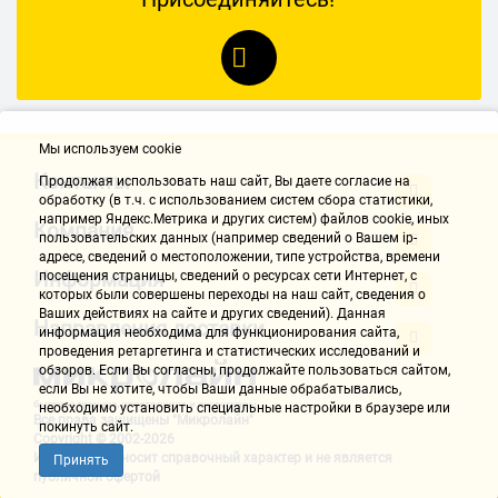
Мы используем cookie
Контакты
Продолжая использовать наш cайт, Вы даете согласие на
обработку (в т.ч. с использованием систем сбора статистики,
например Яндекс.Метрика и других систем) файлов cookie, иных
Компания
пользовательских данных (например сведений о Вашем ip-
адресе, сведений о местоположении, типе устройства, времени
Информация
посещения страницы, сведений о ресурсах сети Интернет, с
которых были совершены переходы на наш сайт, сведения о
Ваших действиях на сайте и других сведений). Данная
Направления доставки
информация необходима для функционирования сайта,
проведения ретаргетинга и статистических исследований и
обзоров. Если Вы согласны, продолжайте пользоваться сайтом,
если Вы не хотите, чтобы Ваши данные обрабатывались,
необходимо установить специальные настройки в браузере или
Все права защищены "Микролайн"
покинуть сайт.
Copyright © 2002-2026
Информация носит справочный характер и не является
Принять
публичной офертой