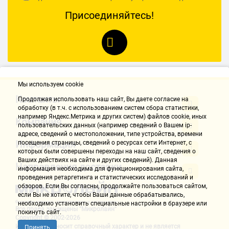
Присоединяйтесь!
Мы используем cookie
Контакты
Продолжая использовать наш cайт, Вы даете согласие на
обработку (в т.ч. с использованием систем сбора статистики,
например Яндекс.Метрика и других систем) файлов cookie, иных
Компания
пользовательских данных (например сведений о Вашем ip-
адресе, сведений о местоположении, типе устройства, времени
Информация
посещения страницы, сведений о ресурсах сети Интернет, с
которых были совершены переходы на наш сайт, сведения о
Ваших действиях на сайте и других сведений). Данная
Направления доставки
информация необходима для функционирования сайта,
проведения ретаргетинга и статистических исследований и
обзоров. Если Вы согласны, продолжайте пользоваться сайтом,
если Вы не хотите, чтобы Ваши данные обрабатывались,
необходимо установить специальные настройки в браузере или
Все права защищены "Микролайн"
покинуть сайт.
Copyright © 2002-2026
Информация носит справочный характер и не является
Принять