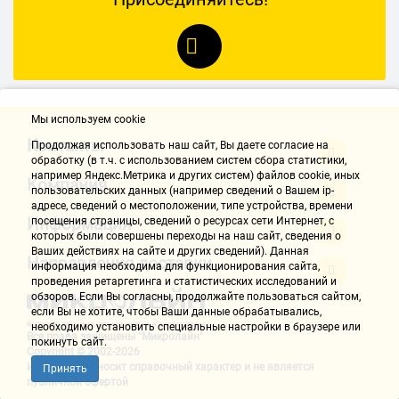
Мы используем cookie
Контакты
Продолжая использовать наш cайт, Вы даете согласие на
обработку (в т.ч. с использованием систем сбора статистики,
например Яндекс.Метрика и других систем) файлов cookie, иных
Компания
пользовательских данных (например сведений о Вашем ip-
адресе, сведений о местоположении, типе устройства, времени
Информация
посещения страницы, сведений о ресурсах сети Интернет, с
которых были совершены переходы на наш сайт, сведения о
Ваших действиях на сайте и других сведений). Данная
Направления доставки
информация необходима для функционирования сайта,
проведения ретаргетинга и статистических исследований и
обзоров. Если Вы согласны, продолжайте пользоваться сайтом,
если Вы не хотите, чтобы Ваши данные обрабатывались,
необходимо установить специальные настройки в браузере или
Все права защищены "Микролайн"
покинуть сайт.
Copyright © 2002-2026
Информация носит справочный характер и не является
Принять
публичной офертой