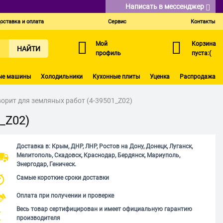
Написать в мессенджер
оставка и оплата
Сервис
Контакты
Мой
Корзина
НАЙТИ
профиль
пуста:(
ые машины
Холодильники
Кухонные плиты
Уценка
Распродажа
рит для земляных работ (4-39501_Z02)
_Z02)
Доставка в: Крым, ДНР, ЛНР, Ростов на Дону, Донецк, Луганск,
Мелитополь, Скадовск, Краснодар, Бердянск, Мариуполь,
Энергодар, Геническ.
Самые короткие сроки доставки
Оплата при получении и проверке
Весь товар сертифицирован и имеет официальную гарантию
производителя