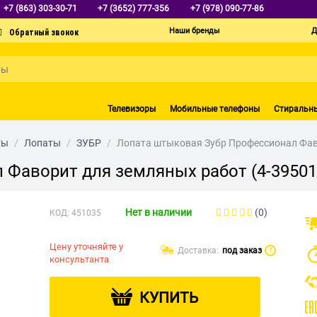
+7 (863) 303-30-71
+7 (3652) 777-356
+7 (978) 090-77-86
Наши бренды
Д
Телевизоры
Мобильные телефоны
Стиральн
ты
/
Лопаты
/
ЗУБР
/
Лопата штыковая Зубр Профессионал Фаво
Фаворит для земляных работ (4-39501
Нет в наличии
(0)
КОД:
451035
Цену уточняйте у
Доставка:
под заказ
?
консультанта
КУПИТЬ