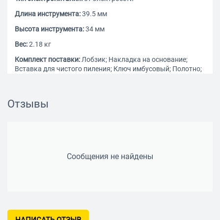
Длина инструмента:
39.5 мм
Высота инструмента:
34 мм
Вес:
2.18 кг
Комплект поставки:
Лобзик; Накладка на основание;
Вставка для чистого пиления; Ключ имбусовый; Полотно;
Руководство по эксплуатации
Жесткий кейс в комплекте:
ДА
Отзывы
Регулировка хода колебаний:
ДА
Замена режущего полотна без инструмента:
ДА
Маятниковое движение:
ДА
Количество пилок в комплекте (дополнительно):
1
Сообщения не найдены
Особенности:
Профессиональный инструмент для всех
видов пиления различных материалов. Компактный и
мощный, с удобным хватом и отличной маневренностью.
Полезные "мелочи" вроде вставки для чистого пиления и
переключения направлений обдува, а также кейс в
комплекте помогают работать комфортно и эффективно