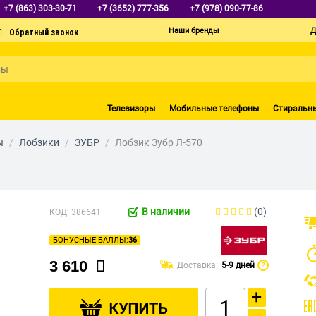
+7 (863) 303-30-71
+7 (3652) 777-356
+7 (978) 090-77-86
Наши бренды
Д
Телевизоры
Мобильные телефоны
Стиральн
ы
/
Лобзики
/
ЗУБР
/
Лобзик Зубр Л-570
В наличии
(0)
КОД:
386641
БОНУСНЫЕ БАЛЛЫ:
36
3 610
Доставка:
5-9 дней
?
+
КУПИТЬ