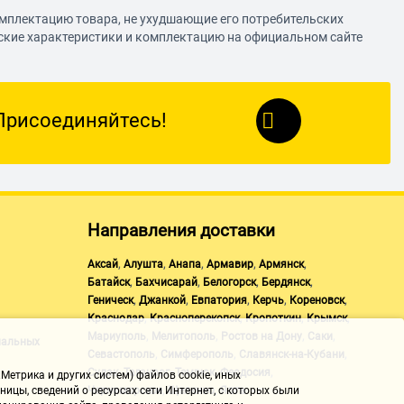
омплектацию товара, не ухудшающие его потребительских
еские характеристики и комплектацию на официальном сайте
Присоединяйтесь!
Направления доставки
,
,
,
,
,
Аксай
Алушта
Анапа
Армавир
Армянск
,
,
,
,
Батайск
Бахчисарай
Белогорск
Бердянск
,
,
,
,
,
Геническ
Джанкой
Евпатория
Керчь
Кореновск
,
,
,
,
Краснодар
Красноперекопск
Кропоткин
Крымск
,
,
,
,
Мариуполь
Мелитополь
Ростов на Дону
Саки
нальных
,
,
,
Севастополь
Симферополь
Славянск-на-Кубани
,
,
,
,
Судак
Таганрог
Темрюк
Феодосия
Метрика и других систем) файлов cookie, иных
,
,
Черноморское
Щелкино
Ялта
ицы, сведений о ресурсах сети Интернет, с которых были