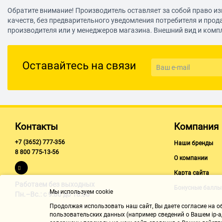
Обратите внимание! Производитель оставляет за собой право из
Особенности:
Удобный и функциональный инструмент в обновл
видов пиления различных материалов. Улучшенная конструкц
качеств, без предварительного уведомления потребителя и прод
рукоятки, подсветка, быстрозажимной патрон) делают его ещ
производителя или у менеджеров магазина. Внешний вид и комп
функциональным в работе
Оставайтесь на связи
Контакты
Компания
+7 (3652) 777-356
Наши бренды
8 800 775-13-56
О компании
Карта сайта
Работаем без выходных
Бонусные баллы
Мы используем cookie
Пн.–Вс.: с 9:00 до 18:00
Продолжая использовать наш cайт, Вы даете согласие на обр
пользовательских данных (например сведений о Вашем ip-ад