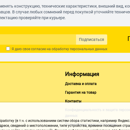
менять конструкцию, технические характеристики, внешний вид, к
енном дизайне для всех
ия (мягкое покрытие
авцов. В случае любых сомнений перед покупкой уточняйте технич
е более комфортным и
лектацию проверяйте при курьере.
Подписаться
Я даю свое согласие на обработку
персональных данных
Информация
Доставка и оплата
Гарантия на товар
Контакты
Конфиденциальность и защита персо
данных
аботку (в т.ч. с использованием систем сбора статистики, например Яндекс.
Пользовательское соглашение
ресе, сведений о местоположении, типе устройства, времени посещения стран