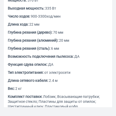
Мощность:
570 Вт
Выходная мощность:
335 Вт
Число ходов:
900-3300ход/мин
Длина хода:
22 мм
Глубина резания (дерево):
70 мм
Глубина резания (алюминий):
20 мм
Глубина резания (сталь):
6 мм
Возможность подключения пылесоса:
ДА
Функция сдува опилок:
ДА
Тип электропитания:
от электросети
Длина сетевого кабеля:
2.4 м
Вес:
2 кг
Комплект поставки:
Лобзик; Всасывающие патрубки;
Защитное стекло; Пластины для защиты от опилок;
Шестигранный ключ; Пластиковый кофр
Жесткий кейс в комплекте:
ДА