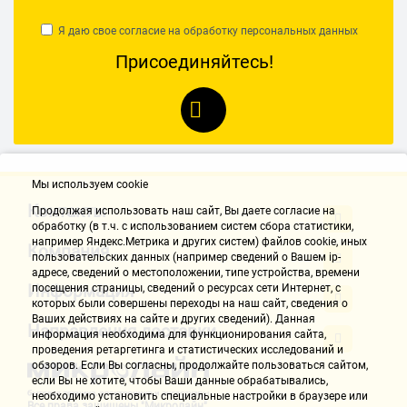
нет подсветки. Бывает нужно.
Я даю свое согласие на обработку
персональных данных
Комментарий:
Работаю им почти каждый день и уже почти 4 года. Один раз
Присоединяйтесь!
застучал - выработалась смазка. Разобрал, почистил, смазал.
Когда разбирал, выяснил, что более качественно сделанного
лобзика у меня еще не было, внутри все очень точно и надежно.
Еще он узкий, благодаря этому можно выпиливать столешницу
близко от стены. Работает тихо и плавно. Опилки сдувает очень
лихо. Но не работаю на полных оборотах. Использую регулятор
Мы используем cookie
от половины до минимума. В этой ценовой категории ему нет
равных. Ход пилки больше, чем у одногрупников. Штампованная
Контакты
Продолжая использовать наш cайт, Вы даете согласие на
стальная платформа мне нравится больше, чем литая из какого-
обработку (в т.ч. с использованием систем сбора статистики,
например Яндекс.Метрика и других систем) файлов cookie, иных
то материала (после того как сломалась литая у предыдущего
Компания
пользовательских данных (например сведений о Вашем ip-
лобзика). После того как производство Метабо переместилось в
адресе, сведений о местоположении, типе устройства, времени
Китай, эргономика инструмента стала лучше. Раньше была
Информация
посещения страницы, сведений о ресурсах сети Интернет, с
просто топорная. Если, вдруг, сломается, куплю такой же.
которых были совершены переходы на наш сайт, сведения о
Ваших действиях на сайте и других сведений). Данная
Направления доставки
информация необходима для функционирования сайта,
Сергей Л.
проведения ретаргетинга и статистических исследований и
17.01.2021, 12:32
обзоров. Если Вы согласны, продолжайте пользоваться сайтом,
если Вы не хотите, чтобы Ваши данные обрабатывались,
необходимо установить специальные настройки в браузере или
Все права защищены "Микролайн"