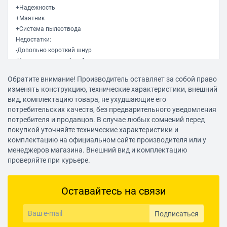
+Надежность
+Маятник
+Система пылеотвода
Недостатки:
-Довольно короткий шнур
-Нет подсветки рабочей зоны
-При смене пилки бывает подклинивает зажимной механизм
Обратите внимание! Производитель оставляет за собой право
Комментарий:
изменять конструкцию, технические характеристики, внешний
В использовании с 2010г, брался для работ по дому, ремонту/
вид, комплектацию товара, не ухудшающие его
стройке. За это время не подвел, сборка еще Германия.
потребительских качеств, без предварительного уведомления
Используются пилки Bosch, часто приходилось делать
потребителя и продавцов. В случае любых сомнений перед
продольный рез бруса 50-60мм, лобзик справляется без проблем.
покупкой уточняйте технические характеристики и
комплектацию на официальном сайте производителя или у
Имя не указано
менеджеров магазина. Внешний вид и комплектацию
17.01.2021, 12:32
проверяйте при курьере.
Оставайтесь на связи
Достоинства:
качество, точный рез, довольно тихий (запрещено сравнивать),
долго и каждый день работает
Подписаться
Недостатки: