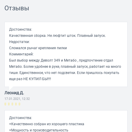
Отзывы
Регулировка хода колебаний:
ДА
Регулировка положения опорной плиты:
ДА
Замена режущего полотна без инструмента:
ДА
Достоинства:
Маятниковое движение:
ДА
Качественная сборка. Не люфтит шток. Плавный запуск.
Недостатки:
Особенности:
Система Metabo Quick для смены пильного
Сломался рычаг крепления пилки
полотна без использования инструментов. Дуговая
Комментарий:
рукоятка с нескользящей накладкой Softgrip.
Подключаемая функция сдувания опилок обеспечивает
Был выбор между Деволт 349 и Метабо , предпочтение отдал
свободную видимость зоны распила. Возможность
Метабо. Более удобнее в руке, плавный запуск, работает на много
подключения универсального пылесоса.
тише. Единственное, что нет подсветки. Если пришлось покупать
еще раз НЕ КУПИЛ БЫ!!!!
Леонид Д.
17.01.2021, 12:32
Достоинства:
+Качественно собран из хорошего пластика
+Мощность и производительность