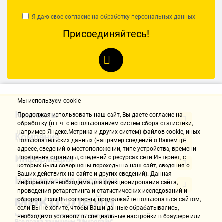
Лобзик лежит в руке хорошо, мне больше нравится после
Я даю свое согласие на обработку
персональных данных
скобовидной рукоятки, плавный пуск.
Недостатки:
Присоединяйтесь!
Пришлось постараться, чтоб настроить подошву для ровного
реза.
Комментарий:
Аппарат работает, кроме первичной настройки подошвы для
ровного реза проблем не было и нет до сих пор.
Мы используем cookie
Альянс СВ
Контакты
Продолжая использовать наш cайт, Вы даете согласие на
10.02.2021, 14:11
обработку (в т.ч. с использованием систем сбора статистики,
например Яндекс.Метрика и других систем) файлов cookie, иных
Компания
пользовательских данных (например сведений о Вашем ip-
Достоинства:
адресе, сведений о местоположении, типе устройства, времени
Информация
посещения страницы, сведений о ресурсах сети Интернет, с
Он адин из лучших.
которых были совершены переходы на наш сайт, сведения о
Недостатки:
Ваших действиях на сайте и других сведений). Данная
Направления доставки
Не обнаружил
информация необходима для функционирования сайта,
Комментарий:
проведения ретаргетинга и статистических исследований и
обзоров. Если Вы согласны, продолжайте пользоваться сайтом,
для меня лучший, удобный,надежный, реально сдувает апилки
если Вы не хотите, чтобы Ваши данные обрабатывались,
перед спилом, после него работать другим лобзиком прям не
необходимо установить специальные настройки в браузере или
хочется,респект.
Все права защищены "Микролайн"