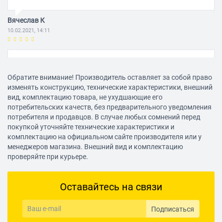
Вячеслав К
10.02.2021, 14:11
Достоинства:
Очень хорошо работает, в руке лежит офигенно, при работе даже
Обратите внимание! Производитель оставляет за собой право
сильно не напрягаешься. Собирал шкафы из мебельных щитов, но
изменять конструкцию, технические характеристики, внешний
работая с этим лобзиком первый раз испытал удовольствие при
вид, комплектацию товара, не ухудшающие его
работе.
потребительских качеств, без предварительного уведомления
Недостатки:
потребителя и продавцов. В случае любых сомнений перед
Он конечно хорош, но подсветочки рабочей зоны не хватает (
покупкой уточняйте технические характеристики и
Комментарий:
комплектацию на официальном сайте производителя или у
Все хорошо, кейс, сам лобзик, даже лезвие для чистого запила
менеджеров магазина. Внешний вид и комплектацию
проверяйте при курьере.
положили
Дмитрий Б.
Оставайтесь на связи
10.02.2021, 14:11
Подписаться
Достоинства: