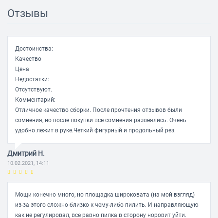
Длина сетевого кабеля:
4 м
Отзывы
Вес:
2 кг
Достоинства:
Комплект поставки:
Лобзик; Всасывающие патрубки;
Качество
Защитное стекло; Шестигранный ключ
Цена
Недостатки:
Регулировка хода колебаний:
ДА
Отсутствуют.
Комментарий:
Регулировка положения опорной плиты:
ДА
Отличное качество сборки. После прочтения отзывов были
сомнения, но после покупки все сомнения развеялись. Очень
Замена режущего полотна без инструмента:
ДА
удобно лежит в руке.Четкий фигурный и продольный рез.
Маятниковое движение:
ДА
Дмитрий Н.
10.02.2021, 14:11
Особенности:
Точный распил материалов в соответствии с
их свойствами за счет выбора числа ходов, маятникового
хода и низкого ведения пильного полотна с пружинной
опорой. Metabo Quick для замены пильного полотна без
Мощи конечно много, но площадка широковата (на мой взгляд)
инструментов, с автоматическим выбросом.
из-за этого сложно близко к чему-либо пилить. И направляющую
Возможность подключения универсального пылесоса.
как не регулировал, все равно пилка в сторону норовит уйти.