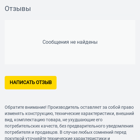
Литая подошва:
нет
Отзывы
Маятниковый ход:есть
Подсветка:
нет
Регулировка частоты хода:
нет
Поддержание постоянной частоты хода:
нет
Плавный пуск:
нет
Сообщения не найдены
Быстрозажимное крепление пилки:
нет
Очистка места реза:
сдув опилок, подключение
пылесоса
Антивибрационная система:
Наличие лазера:
нет
Возможность подключения к пылесосу:
да
НАПИСАТЬ ОТЗЫВ
Регулировка наклона подошвы без инструмента:
нет
Длина сетевого кабеля:
2 м
Вес:
2 кг
Обратите внимание! Производитель оставляет за собой право
изменять конструкцию, технические характеристики, внешний
вид, комплектацию товара, не ухудшающие его
потребительских качеств, без предварительного уведомления
потребителя и продавцов. В случае любых сомнений перед
покупкой уточняйте технические характеристики и