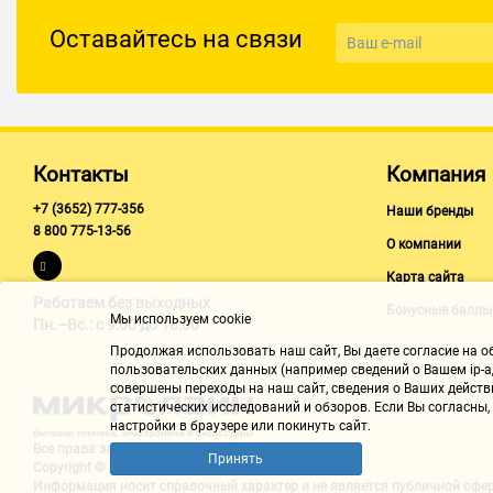
1
Оставайтесь на связи
Количество горизонтальных линий
1
Угол самовыравнивания
4 °
Контакты
Компания
Цвет луча
+7 (3652) 777-356
Наши бренды
8 800 775-13-56
красный
О компании
Количество лучей
Карта сайта
Работаем без выходных
2 шт.
Бонусные баллы
Мы используем cookie
Пн.–Вс.: с 9:00 до 18:00
Комплектация
Продолжая использовать наш cайт, Вы даете согласие на обр
пользовательских данных (например сведений о Вашем ip-ад
Резьба под штатив 5/8"
совершены переходы на наш сайт, сведения о Ваших действ
есть
статистических исследований и обзоров. Если Вы согласны
настройки в браузере или покинуть сайт.
Элементы питания
Все права защищены "Микролайн"
Принять
Copyright © 2002-2026
АА (2 шт.)
Информация носит справочный характер и не является
публичной офе