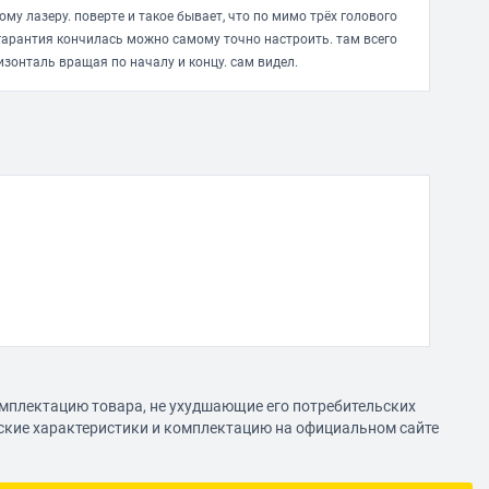
у лазеру. поверте и такое бывает, что по мимо трёх голового
 гарантия кончилась можно самому точно настроить. там всего
ризонталь вращая по началу и концу. сам видел.
омплектацию товара, не ухудшающие его потребительских
еские характеристики и комплектацию на официальном сайте
 и горизанталная отдела ключаетса