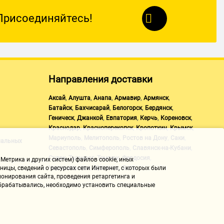
Присоединяйтесь!
Направления доставки
,
,
,
,
,
Аксай
Алушта
Анапа
Армавир
Армянск
,
,
,
,
Батайск
Бахчисарай
Белогорск
Бердянск
,
,
,
,
,
Геническ
Джанкой
Евпатория
Керчь
Кореновск
,
,
,
,
Краснодар
Красноперекопск
Кропоткин
Крымск
,
,
,
,
Мариуполь
Мелитополь
Ростов на Дону
Саки
нальных
,
,
,
Севастополь
Симферополь
Славянск-на-Кубани
,
,
,
,
Судак
Таганрог
Темрюк
Феодосия
Метрика и других систем) файлов cookie, иных
,
,
Черноморское
Щелкино
Ялта
ицы, сведений о ресурсах сети Интернет, с которых были
онирования сайта, проведения ретаргетинга и
 обрабатывались, необходимо установить специальные