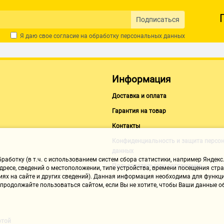
Борис 2
27.11.2020, 11:19
Подписаться
Я даю свое согласие на обработку
персональных данных
НАПИСАТЬ ОТЗЫВ
Информация
Доставка и оплата
Гарантия на товар
Контакты
Конфиденциальность и защита персо
данных
аботку (в т.ч. с использованием систем сбора статистики, например Яндекс.
Пользовательское соглашение
ресе, сведений о местоположении, типе устройства, времени посещения стран
иях на сайте и других сведений). Данная информация необходима для функци
, продолжайте пользоваться сайтом, если Вы не хотите, чтобы Ваши данные
ртой