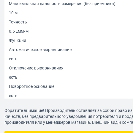
Максимальная дальность измерения (без приемника)
10 м
Точность
0.5 ±мм/м
Функции
Автоматическое выравнивание
есть
Отключение выравнивания
есть
Поворотное основание
есть
Построение плоскостей
Обратите внимание! Производитель оставляет за собой право из
Количество перекрестий (угол 90°)
качеств, без предварительного уведомления потребителя и прод
производителя или у менеджеров магазина. Внешний вид и комп
1
Количество вертикальных линий