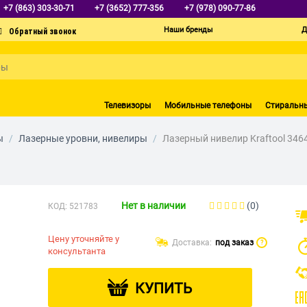
+7 (863) 303-30-71
+7 (3652) 777-356
+7 (978) 090-77-86
Наши бренды
Д
Телевизоры
Мобильные телефоны
Стиральн
ы
/
Лазерные уровни, нивелиры
/
Лазерный нивелир Kraftool 346
Нет в наличии
(0)
КОД:
521783
Цену уточняйте у
Доставка:
под заказ
?
консультанта
КУПИТЬ