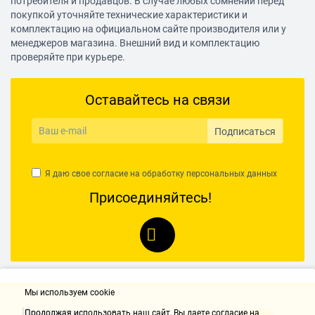
потребителя и продавцов. В случае любых сомнений перед
2
покупкой уточняйте технические характеристики и
комплектацию на официальном сайте производителя или у
Отвес
менеджеров магазина. Внешний вид и комплектацию
есть
проверяйте при курьере.
Цвет луча
красный
Оставайтесь на связи
Количество лучей
Подписаться
4 шт.
Комплектация
Я даю свое согласие на обработку
персональных данных
Штатив в комплекте
Присоединяйтесь!
есть
Максимальная высота штатива
1.1 м
Количество секций штатива
4 шт.
Мы используем cookie
Контакты
Резьба под штатив 1/4"
Продолжая использовать наш cайт, Вы даете согласие на