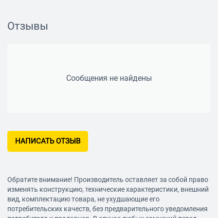
Построение плоскостей
Отзывы
Количество перекрестий (угол 90°)
1
Количество вертикальных линий
1
Сообщения не найдены
Угол вертикальной развертки
120 °
Количество горизонтальных линий
1
НАПИСАТЬ ОТЗЫВ
Угол горизонтальной развертки
120 °
Угол самовыравнивания
Обратите внимание! Производитель оставляет за собой право
изменять конструкцию, технические характеристики, внешний
4 °
вид, комплектацию товара, не ухудшающие его
Количество проецируемых точек
потребительских качеств, без предварительного уведомления