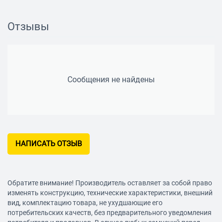
есть
Функция расчета объема
Отзывы
есть
Функция непрерывного измерения
есть
Сообщения не найдены
Функция расчета площади
есть
Встроенная память
есть
НАПИСАТЬ ОТЗЫВ
Тип электропитания
батарейки
Батарейки (аккумулятор) в комплекте
Обратите внимание! Производитель оставляет за собой право
нет
изменять конструкцию, технические характеристики, внешний
вид, комплектацию товара, не ухудшающие его
Количество батареек
потребительских качеств, без предварительного уведомления
2