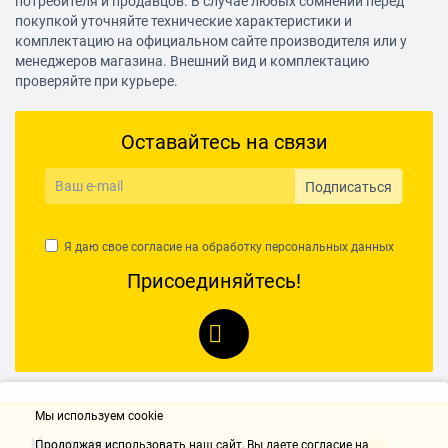
потребителя и продавцов. В случае любых сомнений перед
покупкой уточняйте технические характеристики и
Класс лазера
комплектацию на официальном сайте производителя или у
менеджеров магазина. Внешний вид и комплектацию
2
проверяйте при курьере.
Длина волны
635 нм
Оставайтесь на связи
Вес
84 г
Подписаться
Я даю свое согласие на обработку
персональных данных
Присоединяйтесь!
Мы используем cookie
Контакты
Продолжая использовать наш cайт, Вы даете согласие на