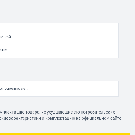
леткой
дения
 несколько лет.
омплектацию товара, не ухудшающие его потребительских
еские характеристики и комплектацию на официальном сайте
к. прост в использовании