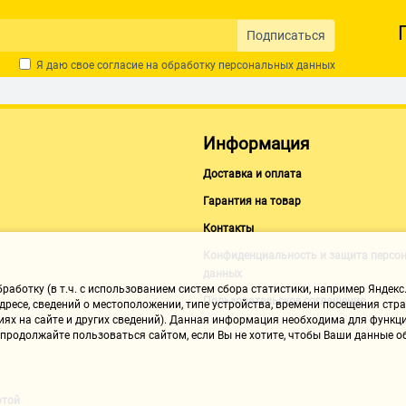
Галина Г. 2 Проверенный покупат
Подписаться
30.11.2020, 11:38
Я даю свое согласие на обработку
персональных данных
Достоинства:
Простой, удобный, маленький. Площ
Комментарий:
Информация
Удалил приложение БЕРУ и сомнева
раз в день доставки мне объявлялос
Доставка и оплата
товар нужен именно в этот день, то
Гарантия на товар
Контакты
Artiom A. 2
30.11.2020, 11:38
Конфиденциальность и защита персо
данных
аботку (в т.ч. с использованием систем сбора статистики, например Яндекс.
Пользовательское соглашение
ресе, сведений о местоположении, типе устройства, времени посещения стран
Достоинства:
иях на сайте и других сведений). Данная информация необходима для функци
1. BOSCH-Pro
, продолжайте пользоваться сайтом, если Вы не хотите, чтобы Ваши данные
2. Компактный
3. Удобный
4. Точный
ртой
Недостатки: