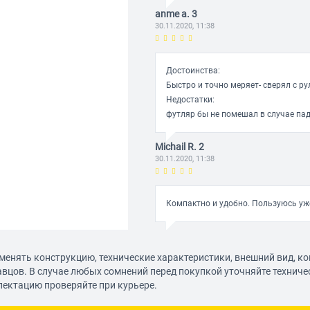
anme a. 3
30.11.2020, 11:38
Достоинства:
Быстро и точно меряет- сверял с ру
Недостатки:
футляр бы не помешал в случае па
Michail R. 2
30.11.2020, 11:38
Компактно и удобно. Пользуюсь уже
Иван Андреевич 7
30.11.2020, 11:38
менять конструкцию, технические характеристики, внешний вид, к
авцов. В случае любых сомнений перед покупкой уточняйте технич
лектацию проверяйте при курьере.
в общем и целом хороший приборчи