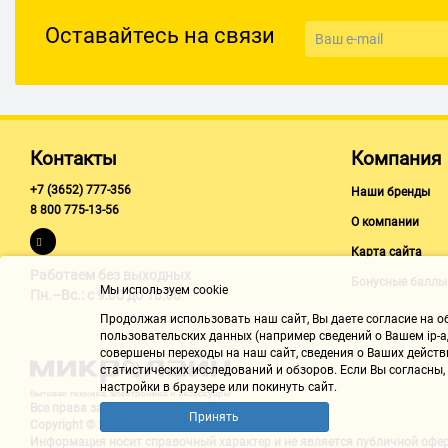
есть
Оставайтесь на связи
Тип электропитания
батарейки
Батарейки (аккумулятор) в комплекте
есть
Контакты
Компания
Количество батареек
+7 (3652) 777-356
Наши бренды
8 800 775-13-56
2
О компании
Класс защиты
Карта сайта
Работаем без выходных
IP54
Бонусные баллы
Мы используем cookie
Пн.–Вс.: с 9:00 до 18:00
Класс лазера
Продолжая использовать наш cайт, Вы даете согласие на обр
пользовательских данных (например сведений о Вашем ip-ад
2
совершены переходы на наш сайт, сведения о Ваших действ
Длина волны
статистических исследований и обзоров. Если Вы согласны
настройки в браузере или покинуть сайт.
635 нм
Все права защищены "Микролайн"
Принять
Copyright © 2002-2026
Внесен в госреестр
Информация носит справочный характер и не является
публичной офе