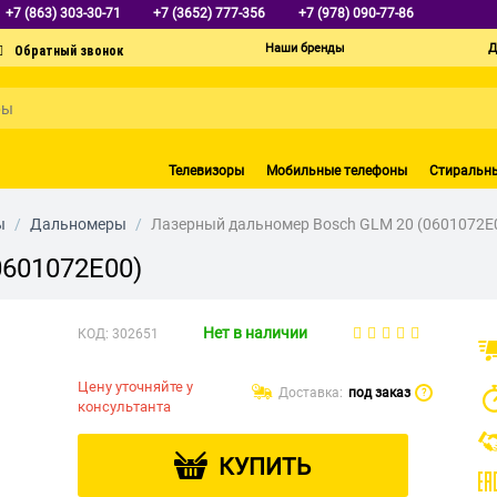
+7 (863) 303-30-71
+7 (3652) 777-356
+7 (978) 090-77-86
Наши бренды
Д
Телевизоры
Мобильные телефоны
Стиральн
ы
/
Дальномеры
/
Лазерный дальномер Bosch GLM 20 (0601072E
0601072E00)
Нет в наличии
КОД:
302651
Цену уточняйте у
Доставка:
под заказ
?
консультанта
КУПИТЬ