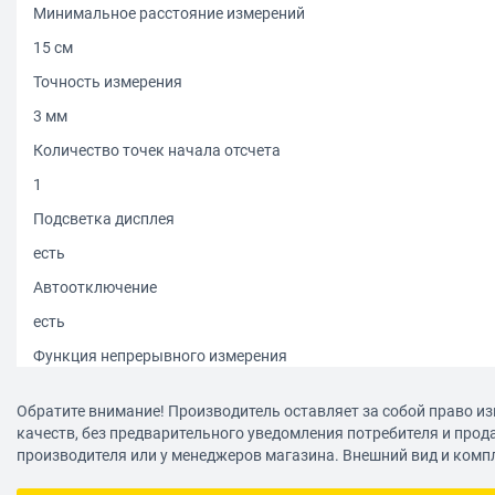
Минимальное расстояние измерений
15 см
Точность измерения
3 мм
Количество точек начала отсчета
1
Подсветка дисплея
есть
Автоотключение
есть
Функция непрерывного измерения
есть
Обратите внимание! Производитель оставляет за собой право из
Макс. время измерений
качеств, без предварительного уведомления потребителя и прод
производителя или у менеджеров магазина. Внешний вид и комп
0.5 c
Встроенная память