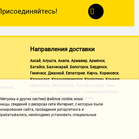
ель
Присоединяйтесь!
адь и объем я и так могу быстро посчитать на калькуляторе.
Направления доставки
юсь что вернусь к этому сервису. Подставили два раза, каждый
ь, что доставка переносится... То ли не понимают, что порой
,
,
,
,
,
Аксай
Алушта
Анапа
Армавир
Армянск
 ли маркетинг такой.
,
,
,
,
Батайск
Бахчисарай
Белогорск
Бердянск
,
,
,
,
,
Геническ
Джанкой
Евпатория
Керчь
Кореновск
,
,
,
,
Краснодар
Красноперекопск
Кропоткин
Крымск
,
,
,
,
Мариуполь
Мелитополь
Ростов на Дону
Саки
нальных
,
,
,
Севастополь
Симферополь
Славянск-на-Кубани
,
,
,
,
Судак
Таганрог
Темрюк
Феодосия
Метрика и других систем) файлов cookie, иных
,
,
Черноморское
Щелкино
Ялта
ицы, сведений о ресурсах сети Интернет, с которых были
онирования сайта, проведения ретаргетинга и
 обрабатывались, необходимо установить специальные