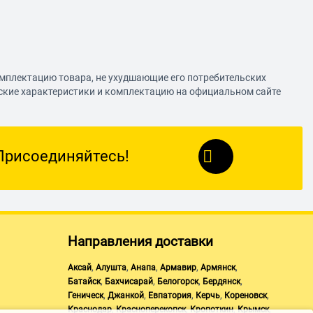
омплектацию товара, не ухудшающие его потребительских
еские характеристики и комплектацию на официальном сайте
Присоединяйтесь!
Направления доставки
,
,
,
,
,
Аксай
Алушта
Анапа
Армавир
Армянск
,
,
,
,
Батайск
Бахчисарай
Белогорск
Бердянск
,
,
,
,
,
Геническ
Джанкой
Евпатория
Керчь
Кореновск
,
,
,
,
Краснодар
Красноперекопск
Кропоткин
Крымск