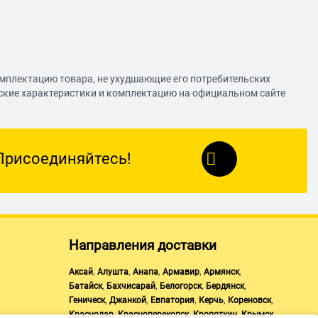
омплектацию товара, не ухудшающие его потребительских
еские характеристики и комплектацию на официальном сайте
Присоединяйтесь!
Направления доставки
,
,
,
,
,
Аксай
Алушта
Анапа
Армавир
Армянск
,
,
,
,
Батайск
Бахчисарай
Белогорск
Бердянск
,
,
,
,
,
Геническ
Джанкой
Евпатория
Керчь
Кореновск
,
,
,
,
Краснодар
Красноперекопск
Кропоткин
Крымск