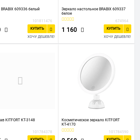
 BRABIX 609336 белый
Зеркало настольное BRABIX 609337
белое
101811476
674964
0
1 160
КУПИТЬ
КУПИТЬ
ХОЧУ ДЕШЕВЛЕ!
ХОЧУ ДЕШЕВЛЕ!
ав KITFORT КТ-3148
Косметическое зеркало KITFORT
КТ-4170
101784378
101784590
КУПИТЬ
КУПИТЬ