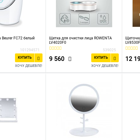
 Beurer FC72 белый
Щетка для очистки лица ROWENTA
Щеточк
LV4020F0
LV8530
101294571
539025
9 560
12 1
КУПИТЬ
КУПИТЬ
ХОЧУ ДЕШЕВЛЕ!
ХОЧУ ДЕШЕВЛЕ!