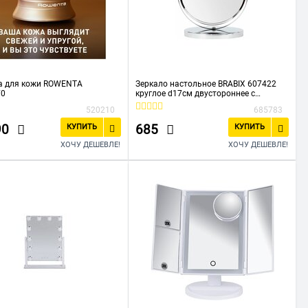
а для кожи ROWENTA
Зеркало настольное BRABIX 607422
F0
круглое d17см двустороннее с
увеличением металлическая
520210
685783
90
685
КУПИТЬ
КУПИТЬ
ХОЧУ ДЕШЕВЛЕ!
ХОЧУ ДЕШЕВЛЕ!