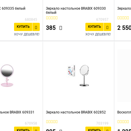
X 609335 белый
Зеркало настольное BRABIX 609330
Зеркало
белый
680845
670957
385
2 55
КУПИТЬ
КУПИТЬ
ХОЧУ ДЕШЕВЛЕ!
ХОЧУ ДЕШЕВЛЕ!
льное BRABIX 609331
Зеркало настольное BRABIX 602852
Воскопл
670958
703199
КУПИТЬ
КУПИТЬ