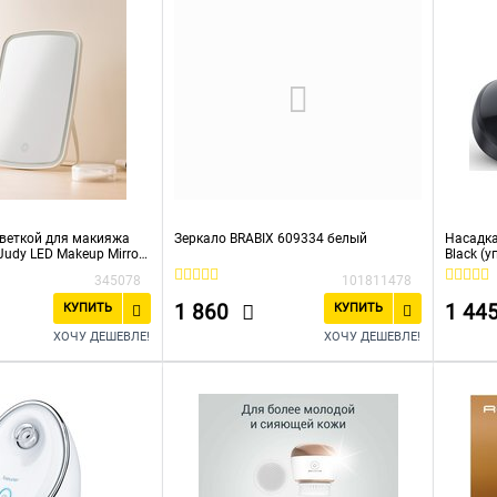
светкой для макияжа
Зеркало BRABIX 609334 белый
Насадка
Judy LED Makeup Mirror
Black (у
345078
101811478
1 860
1 44
КУПИТЬ
КУПИТЬ
ХОЧУ ДЕШЕВЛЕ!
ХОЧУ ДЕШЕВЛЕ!