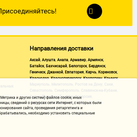
Присоединяйтесь!
Направления доставки
,
,
,
,
,
Аксай
Алушта
Анапа
Армавир
Армянск
,
,
,
,
Батайск
Бахчисарай
Белогорск
Бердянск
,
,
,
,
,
Геническ
Джанкой
Евпатория
Керчь
Кореновск
,
,
,
,
Краснодар
Красноперекопск
Кропоткин
Крымск
,
,
,
,
Мариуполь
Мелитополь
Ростов на Дону
Саки
нальных
,
,
,
Севастополь
Симферополь
Славянск-на-Кубани
,
,
,
,
Судак
Таганрог
Темрюк
Феодосия
Метрика и других систем) файлов cookie, иных
,
,
Черноморское
Щелкино
Ялта
ицы, сведений о ресурсах сети Интернет, с которых были
онирования сайта, проведения ретаргетинга и
 обрабатывались, необходимо установить специальные