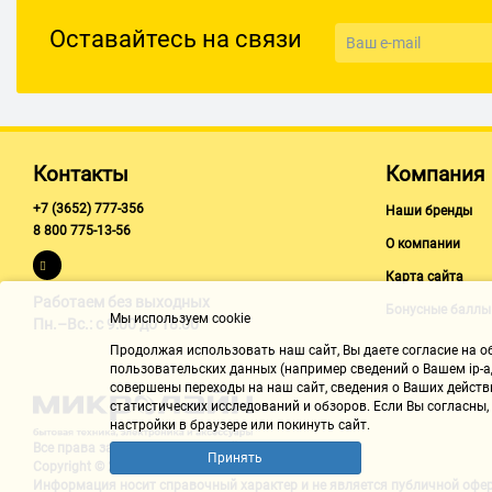
Оставайтесь на связи
Дополнительно
Размеры
34.5x71x75 см
Вес
33 кг
Контакты
Компания
+7 (3652) 777-356
Наши бренды
8 800 775-13-56
О компании
Карта сайта
Работаем без выходных
Бонусные баллы
Мы используем cookie
Пн.–Вс.: с 9:00 до 18:00
Продолжая использовать наш cайт, Вы даете согласие на обр
пользовательских данных (например сведений о Вашем ip-ад
совершены переходы на наш сайт, сведения о Ваших действ
статистических исследований и обзоров. Если Вы согласны
настройки в браузере или покинуть сайт.
Все права защищены "Микролайн"
Принять
Copyright © 2002-2026
Информация носит справочный характер и не является
публичной офе