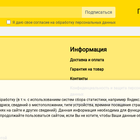
Подписаться
Я даю свое согласие на обработку
персональных данных
Информация
Доставка и оплата
Гарантия на товар
Контакты
Конфиденциальность и защита персо
данных
аботку (в т.ч. с использованием систем сбора статистики, например Яндекс.
Пользовательское соглашение
ресе, сведений о местоположении, типе устройства, времени посещения стран
иях на сайте и других сведений). Данная информация необходима для функци
, продолжайте пользоваться сайтом, если Вы не хотите, чтобы Ваши данные
ртой