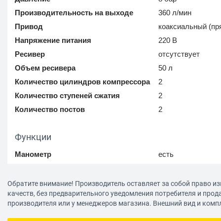
Производительность на выходе
360 л/мин
Привод
коаксиальный (пр
Напряжение питания
220 В
Ресивер
отсутствует
Объем ресивера
50 л
Количество цилиндров компрессора
2
Количество ступеней сжатия
2
Количество постов
2
Функции
Манометр
есть
Конструкция
Обратите внимание! Производитель оставляет за собой право из
качеств, без предварительного уведомления потребителя и прод
Транспортировка
два колеса
производителя или у менеджеров магазина. Внешний вид и комп
Ручка для переноски
есть