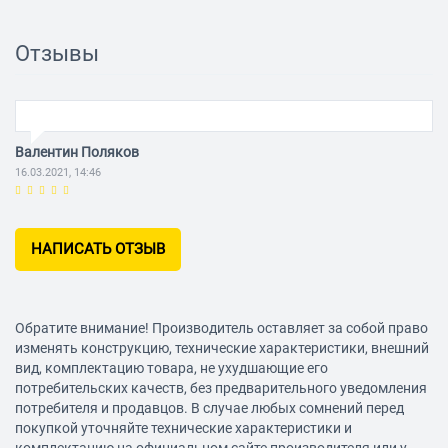
сжатия
Количество постов
1
Отзывы
Тип соединения
рапид (евро)
Функции
Валентин Поляков
Регулировка давления
есть
16.03.2021, 14:46
Предохранительный
есть
клапан
Защита от перегрева
есть
НАПИСАТЬ ОТЗЫВ
Манометр
есть
Конструкция
Обратите внимание! Производитель оставляет за собой право
изменять конструкцию, технические характеристики, внешний
Транспортировка
без колес
вид, комплектацию товара, не ухудшающие его
Ручка для переноски
есть
потребительских качеств, без предварительного уведомления
потребителя и продавцов. В случае любых сомнений перед
покупкой уточняйте технические характеристики и
Дополнительно