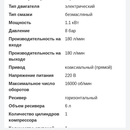
Тип двигателя
электрический
Тип смазки
безмасляный
Мощность
1.1 кВт
Давление
8 бар
Производительность на
180 л/мин
входе
Производительность на
180 л/мин
выходе
Привод
коаксиальный (прямой)
Напряжение питания
220 В
Максимальное число
16000 об/мин
оборотов
Ресивер
горизонтальный
Объем ресивера
6 л
Количество цилиндров
1
компрессора
Количество ступеней
1