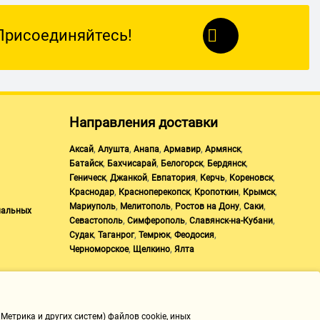
Присоединяйтесь!
Направления доставки
,
,
,
,
,
Аксай
Алушта
Анапа
Армавир
Армянск
,
,
,
,
Батайск
Бахчисарай
Белогорск
Бердянск
,
,
,
,
,
Геническ
Джанкой
Евпатория
Керчь
Кореновск
,
,
,
,
Краснодар
Красноперекопск
Кропоткин
Крымск
,
,
,
,
Мариуполь
Мелитополь
Ростов на Дону
Саки
нальных
,
,
,
Севастополь
Симферополь
Славянск-на-Кубани
,
,
,
,
Судак
Таганрог
Темрюк
Феодосия
,
,
Черноморское
Щелкино
Ялта
Метрика и других систем) файлов cookie, иных