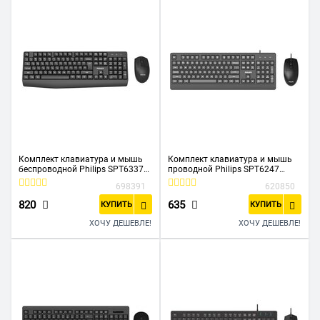
Комплект клавиатура и мышь
Комплект клавиатура и мышь
беспроводной Philips SPT6337
проводной Philips SPT6247
(SPT6337B/60) черный
(SPT6247B/60) чёрный
698391
620850
820
635
КУПИТЬ
КУПИТЬ
ХОЧУ ДЕШЕВЛЕ!
ХОЧУ ДЕШЕВЛЕ!