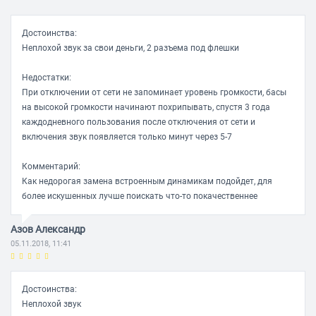
Настенное крепление нет
Магнитное экранирование динамиков есть
Достоинства:
Неплохой звук за свои деньги, 2 разъема под флешки
Особенности, дополнительно FM-радио, ЖК-экран, чтение
MP3 с USB
Недостатки:
Фронтальные колонки
При отключении от сети не запоминает уровень громкости, басы
на высокой громкости начинают похрипывать, спустя 3 года
Мощность фронтальных колонок 2x11 Вт
каждодневного пользования после отключения от сети и
Материал корпуса фронтальных колонок MDF
включения звук появляется только минут через 5-7
Количество полос фронтальных колонок 1
Комментарий:
Акустическое оформление закрытый ящик
Как недорогая замена встроенным динамикам подойдет, для
более искушенных лучше поискать что-то покачественнее
Разъемы для подключения к усилителю тюльпаны (RCA)
Ширина фронтальных колонок 83 мм
Азов Александр
Высота фронтальных колонок 130 мм
05.11.2018, 11:41
Глубина фронтальных колонок 90 мм
Сабвуфер
Достоинства:
Неплохой звук
Тип сабвуфера активный