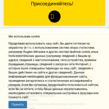
отдельно колонки звучат ужасно тихо, на пк всё выкручено на
Присоединяйтесь!
максимум. а их всё равно еле слышно
Комментарий:
проработало несколько месяцев. в один прекрасный день звук
начал искажаться хрипеть, трещать, думал сначала что это
звукавуха, но проверил на других колонках всё норм. в общем
Мы используем cookie
элементарные проверки показали что дело в саббуфере. Вскоре он
совсем перестал работать.
Контакты
Продолжая использовать наш cайт, Вы даете согласие на
собственно сейчас у меня подключены только колонки, саб стоит
обработку (в т.ч. с использованием систем сбора статистики,
например Яндекс.Метрика и других систем) файлов cookie, иных
под столом и служит подставкой для ног.
Компания
пользовательских данных (например сведений о Вашем ip-
чеки не сохранял, по гарантии никуда не понесу, чинить тоже не
адресе, сведений о местоположении, типе устройства, времени
буду. 2500р. не стоят этих усилий.
Информация
посещения страницы, сведений о ресурсах сети Интернет, с
к фирме SVEN больше обращаться не буду)
которых были совершены переходы на наш сайт, сведения о
Ваших действиях на сайте и других сведений). Данная
Направления доставки
информация необходима для функционирования сайта,
Сычев Евгений
проведения ретаргетинга и статистических исследований и
27.09.2018, 21:04
обзоров. Если Вы согласны, продолжайте пользоваться сайтом,
если Вы не хотите, чтобы Ваши данные обрабатывались,
необходимо установить специальные настройки в браузере или
Все права защищены "Микролайн"
покинуть сайт.
Достоинства:
Copyright © 2002-2026
Информация носит справочный характер и не является
цена , купил работает нареканий нет
Принять
публичной офертой