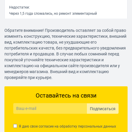
Мощность сабвуфера 18 Вт
Недостатки:
Через 1,5 года сломались, но ремонт элементарный
Материал корпуса сабвуфера MDF
Акустическое оформление фазоинвертор
Комментарий:
Обратите внимание! Производитель оставляет за собой право
Ремонт очень простой, каждый может сделать своими руками.
Расположение фазоинвертора боковая стенка
изменять конструкцию, технические характеристики, внешний
Надо выдрать 3 транзистора из платы, всё описано здесь
вид, комплектацию товара, не ухудшающие его
Диаметр диффузора 92 мм
https://www.youtube.com/watch?v=YUwKkOEKPsU
потребительских качеств, без предварительного уведомления
Минимальная частота сабвуфера 40 Гц
потребителя и продавцов. В случае любых сомнений перед
musya10000
покупкой уточняйте технические характеристики и
Максимальная частота сабвуфера 150 Гц
29.09.2018, 00:16
комплектацию на официальном сайте производителя или у
Ширина сабвуфера 233 мм
менеджеров магазина. Внешний вид и комплектацию
проверяйте при курьере.
Высота сабвуфера 250 мм
Достоинства:
Глубина сабвуфера 164 мм
не высокая цена,выглядит симпатично. есть радио, можно
Оставайтесь на связи
подрубить флешку, карту памяти. ни чем из этого не пользовался,
проверял работает.
Подписаться
Недостатки:
саббуфер сдох через несколько месяцев. я даже пленочку с
Я даю свое согласие на обработку
персональных данных
колонок не успел снять)